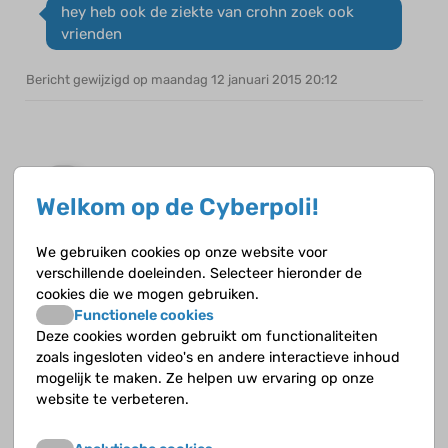
hey heb ook de ziekte van crohn zoek ook
vrienden
Bericht gewijzigd op maandag 12 januari 2015 20:12
Juultje25
op 14 november 2014
Welkom op de Cyberpoli!
Heyy! Ik heb Crohn, ik ben bijna 13. En we
weten het sinds voor de zomervakantie. Ik
We gebruiken cookies op onze website voor
verschillende doeleinden. Selecteer hieronder de
zoek nog naar dr goede medicijnen.
cookies die we mogen gebruiken.
Functionele cookies
Deze cookies worden gebruikt om functionaliteiten
zoals ingesloten video's en andere interactieve inhoud
mogelijk te maken. Ze helpen uw ervaring op onze
Kimberly1
website te verbeteren.
op 12 januari 2015