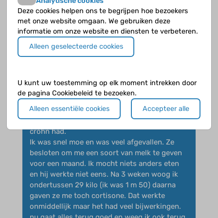
Analytische cookies
hey
Deze cookies helpen ons te begrijpen hoe bezoekers
ik heb ook de ziekte van crohn en zoek ook
met onze website omgaan. We gebruiken deze
vrienden om mee te praten over mijn ziekte
informatie om onze website en diensten te verbeteren.
Alleen geselecteerde cookies
U kunt uw toestemming op elk moment intrekken door
chiara_369
op 3 juli 2015
de pagina Cookiebeleid te bezoeken.
Alleen essentiële cookies
Accepteer alle
Hey ik ben chiara en ongeveer een jaar
geleden hebben ze gezegd dat ik de ziekte van
crohn had.
Ik was snel moe en was veel afgevallen. Ze
besloten om me een soort van melk te geven
voor een maand. Ik mocht niets anders eten
en hij werkte niet eens. Na 3 weken woog ik
ondertussen 29 kilo (ik was 1 m 50) daarna
gaven ze me toch cortisone. Dat werkte
onmiddellijk maar het had veel bijwerkingen.
nu gaat alles terug goed en weeg ik ook terug