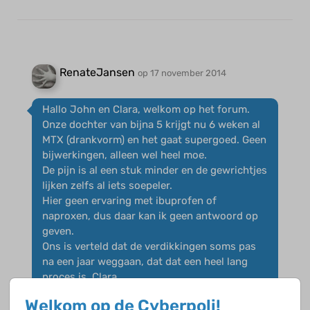
RenateJansen
op 17 november 2014
Hallo John en Clara, welkom op het forum.
Onze dochter van bijna 5 krijgt nu 6 weken al
MTX (drankvorm) en het gaat supergoed. Geen
bijwerkingen, alleen wel heel moe.
De pijn is al een stuk minder en de gewrichtjes
lijken zelfs al iets soepeler.
Hier geen ervaring met ibuprofen of
naproxen, dus daar kan ik geen antwoord op
geven.
Ons is verteld dat de verdikkingen soms pas
na een jaar weggaan, dat dat een heel lang
proces is, Clara.
Welkom op de Cyberpoli!
Succes allemaal,