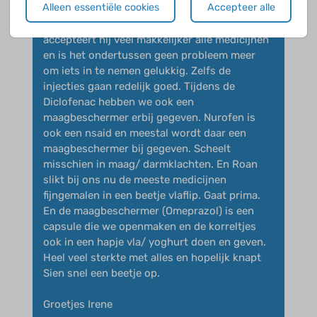
Alleen essentiële cookies
Accepteer alle
ondertussen af en aan maanden aan de
Diclofenac gezeten. Nu hij wat ouder is
accepteert hij veel makkelijker alle medicijnen
en is het ondertussen geen probleem meer
om iets in te nemen gelukkig. Zelfs de
injecties gaan redelijk goed. Tijdens de
Diclofenac hebben we ook een
maagbeschermer erbij gegeven. Nurofen is
ook een nsaid en meestal wordt daar een
maagbeschermer bij gegeven. Scheelt
misschien in maag/ darmklachten. En Roan
slikt bij ons nu de meeste medicijnen
fijngemalen in een beetje vlaflip. Gaat prima.
En de maagbeschermer (Omeprazol) is een
capsule die we openmaken en de korreltjes
ook in een hapje vla/ yoghurt doen en geven.
Heel veel sterkte met alles en hopelijk knapt
Sien snel een beetje op.
Groetjes Irene