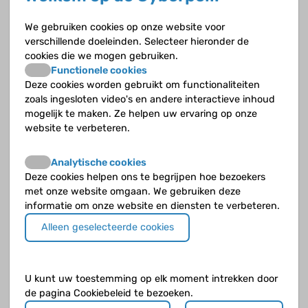
Renate
We gebruiken cookies op onze website voor
verschillende doeleinden. Selecteer hieronder de
cookies die we mogen gebruiken.
Functionele cookies
Deze cookies worden gebruikt om functionaliteiten
Irmi
zoals ingesloten video's en andere interactieve inhoud
op 17 november 2014
mogelijk te maken. Ze helpen uw ervaring op onze
website te verbeteren.
Hallo Clara,
Analytische cookies
Welkom op het forum. Ons zoontje van 3 heeft
Deze cookies helpen ons te begrijpen hoe bezoekers
in het begin van alle klachten ongeveer 2
met onze website omgaan. We gebruiken deze
weken Nurofen drank moeten slikken. In het
informatie om onze website en diensten te verbeteren.
begin was het vooral een gevecht om het erin
te krijgen. Hij was toen 1,5 jaar. Hij heeft toen
Alleen geselecteerde cookies
eigenlijk geen last van bijwerkingen gehad
maar tijdens een ziekenhuisopname van 2
weken zijn we toen overgegaan op Diclofenac
U kunt uw toestemming op elk moment intrekken door
zetpillen. Ook niet ideaal maar dat ging in
de pagina Cookiebeleid te bezoeken.
ieder geval een stuk makkelijker. Hij heeft