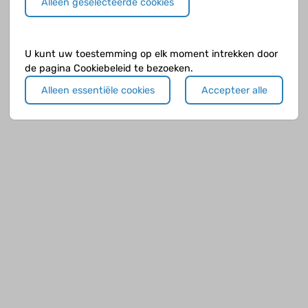
Alleen geselecteerde cookies
heeft, dan kan ik met diegene chatten of zo.
Dus laat het vooral weten!!!!! :-D
Hopelijk tot snel!
U kunt uw toestemming op elk moment intrekken door
de pagina Cookiebeleid te bezoeken.
Lisa
Alleen essentiële cookies
Accepteer alle