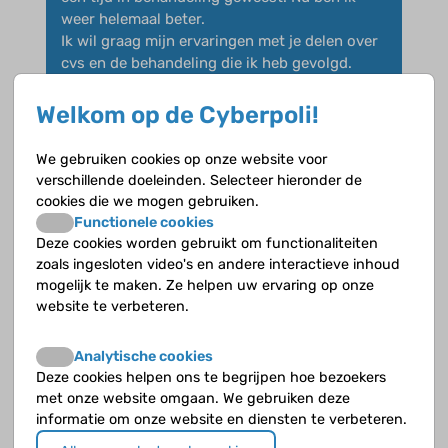
weer helemaal beter.
Ik wil graag mijn ervaringen met je delen over
cvs en de behandeling die ik heb gevolgd.
Stuur maar een berichtje als je wil kletsen of
een vraag hebt!
Welkom op de Cyberpoli!
Groetjes,
We gebruiken cookies op onze website voor
Esther
verschillende doeleinden. Selecteer hieronder de
cookies die we mogen gebruiken.
Functionele cookies
Deze cookies worden gebruikt om functionaliteiten
zoals ingesloten video's en andere interactieve inhoud
mogelijk te maken. Ze helpen uw ervaring op onze
Sara32
op 8 mei 2016
website te verbeteren.
Hoi
Analytische cookies
Ik ben Lisa en ik ben bijna 13 jaar. Ik heb een
Deze cookies helpen ons te begrijpen hoe bezoekers
paar weken geleden de diagnose van CVS
met onze website omgaan. We gebruiken deze
gekregen. Ik zou het leuk vinden als er iemand
informatie om onze website en diensten te verbeteren.
is van ongeveer mijn leeftijd die ook CVS