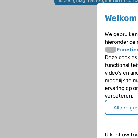
Ik zou graag met lotgenoten in cont
Welkom 
We gebruiken 
hieronder de
Functio
Deze cookies
functionalite
video's en an
mogelijk te 
ervaring op o
verbeteren.
Alleen ge
U kunt uw to