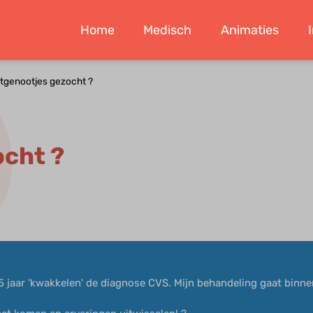
Home
Medisch
Animaties
tgenootjes gezocht ?
ocht ?
3,5 jaar 'kwakkelen' de diagnose CVS. Mijn behandeling gaat binn