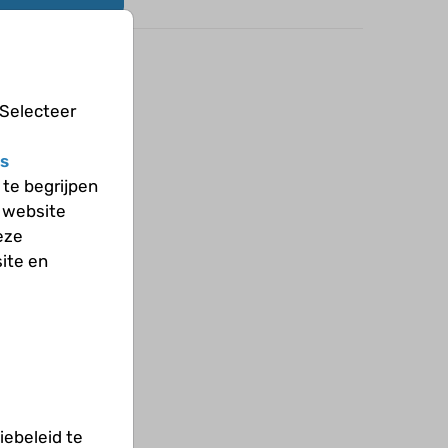
 Selecteer
s
te begrijpen
 website
eze
ite en
ebeleid te