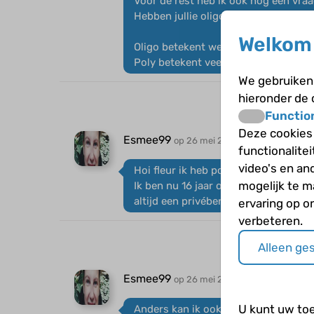
Voor de rest heb ik ook nog een vraa
Hebben jullie oligo articulare jeugd
Welkom 
Oligo betekent weinig
Poly betekent veel
We gebruiken 
hieronder de
Functio
Deze cookies
Esmee99
op 26 mei 2016
functionalite
video's en an
Hoi fleur ik heb poli articulaire jeug
mogelijk te 
Ik ben nu 16 jaar oud en heb er bijna 
altijd een privébericht sturen ik kij
ervaring op o
verbeteren.
Alleen ge
Esmee99
op 26 mei 2016
U kunt uw to
Anders kan ik ook met je praten vi