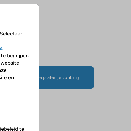
 Selecteer
s
te begrijpen
 website
eze
ite en
t me leuk om met je te praten je kunt mij
ndwoord Xx esmee
ebeleid te