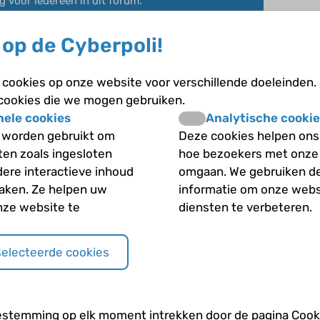
g voor iedereen in dit forum.
reuma, poly articulaire of systemische jeugd reuma?
op de Cyberpoli!
cookies op onze website voor verschillende doeleinden.
 cookies die we mogen gebruiken.
nele cookies
Analytische cookie
 worden gebruikt om
Deze cookies helpen ons 
iten zoals ingesloten
hoe bezoekers met onze
dere interactieve inhoud
omgaan. We gebruiken d
d reuma sinds mijn 6de levensjaar .
maken. Ze helpen uw
informatie om onze webs
geen last van alleen als ik mijn pillen niet goed ineneem het lijk
k elke dag wel een paar keer op deze ap dus je krijgt wel snel a
nze website te
diensten te verbeteren.
selecteerde cookies
estemming op elk moment intrekken door de pagina Cooki
a Facebook geen probleem ik heet esmee arbouw