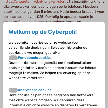
https://enquete.nivel.nl/jong-en-sterk
. Na inschrijving krijg je
elke twee weken een paar vragen op je telefoon. Meedoen
duurt nooit langer dan 5 minuten. Mooie bonus: je spaart voor
een cadeaubon van €25. Ook krijg je updates waarin je
(anoniem!) de ervaringen van anderen kunt zien.
Welkom op de Cyberpoli!
Meer weten? Jong & Sterk is van het Nivel, een organisatie
die onderzoek doet naar de Nederlandse zorg. Mail hen op
jongensterk@nivel.nl
als je vragen hebt!
We gebruiken cookies op onze website voor
verschillende doeleinden. Selecteer hieronder de
cookies die we mogen gebruiken.
Functionele cookies
Deze cookies worden gebruikt om functionaliteiten
zoals ingesloten video's en andere interactieve inhoud
mogelijk te maken. Ze helpen uw ervaring op onze
website te verbeteren.
Analytische cookies
Deze cookies helpen ons te begrijpen hoe bezoekers
met onze website omgaan. We gebruiken deze
informatie om onze website en diensten te verbeteren.