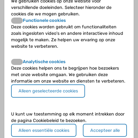
Geef zoveel mogelijk details zodat de deskundige een goed beeld krijgt.
We gebruiken cookies op onze website voor
verschillende doeleinden. Selecteer hieronder de
cookies die we mogen gebruiken.
Functionele cookies
Deze cookies worden gebruikt om functionaliteiten
zoals ingesloten video's en andere interactieve inhoud
mogelijk te maken. Ze helpen uw ervaring op onze
website te verbeteren.
Analytische cookies
Deze cookies helpen ons te begrijpen hoe bezoekers
Klik op de knop
verder naar voorbeeld
als je klaar bent.
met onze website omgaan. We gebruiken deze
informatie om onze website en diensten te verbeteren.
Alleen geselecteerde cookies
U kunt uw toestemming op elk moment intrekken door
de pagina Cookiebeleid te bezoeken.
Alleen essentiële cookies
Accepteer alle