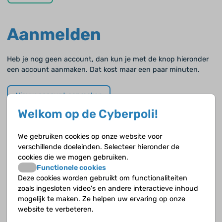
Aanmelden
Heb je nog geen account, dan kun je met de knop hieronder
een account aanmaken. Dat kost maar een paar minuten.
Nieuw account aanmaken
Welkom op de Cyberpoli!
Wachtwoord vergeten?
We gebruiken cookies op onze website voor
verschillende doeleinden. Selecteer hieronder de
Als je je wachtwoord vergeten of kwijt bent kun je hieronder
cookies die we mogen gebruiken.
ook een nieuw wachtwoord aanvragen.
Functionele cookies
Deze cookies worden gebruikt om functionaliteiten
zoals ingesloten video's en andere interactieve inhoud
Wachtwoord vergeten
mogelijk te maken. Ze helpen uw ervaring op onze
website te verbeteren.