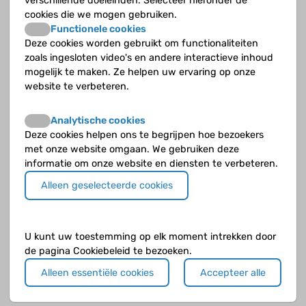
verschillende doeleinden. Selecteer hieronder de
aangeboren afwijkingen aan urinewegen
cookies die we mogen gebruiken.
Functionele cookies
Afwijkingen aan nieren en urinewegen die voor je
Deze cookies worden gebruikt om functionaliteiten
geboorte ontstaan, noemen we CAKUT
zoals ingesloten video's en andere interactieve inhoud
(congenital anomalies of the kidney and urinary
mogelijk te maken. Ze helpen uw ervaring op onze
tract). Ongeveer 40% van de kinderen met
website te verbeteren.
nierinsufficiëntie heeft zo’n aangeboren
(congenitale) afwijking van de urinewegen.
Analytische cookies
Deze cookies helpen ons te begrijpen hoe bezoekers
met onze website omgaan. We gebruiken deze
informatie om onze website en diensten te verbeteren.
Alleen geselecteerde cookies
U kunt uw toestemming op elk moment intrekken door
de pagina Cookiebeleid te bezoeken.
Alleen essentiële cookies
Accepteer alle