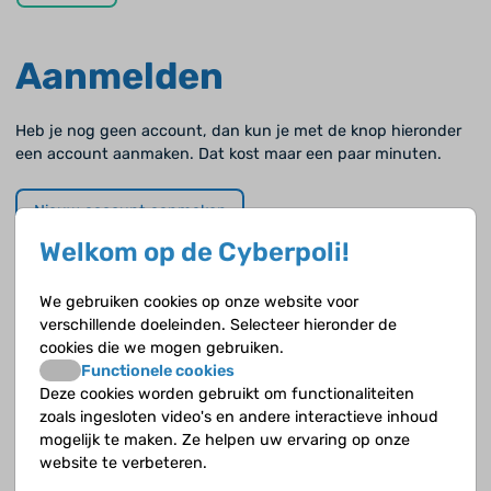
Aanmelden
Heb je nog geen account, dan kun je met de knop hieronder
een account aanmaken. Dat kost maar een paar minuten.
Nieuw account aanmaken
Welkom op de Cyberpoli!
Wachtwoord vergeten?
We gebruiken cookies op onze website voor
verschillende doeleinden. Selecteer hieronder de
Als je je wachtwoord vergeten of kwijt bent kun je hieronder
cookies die we mogen gebruiken.
ook een nieuw wachtwoord aanvragen.
Functionele cookies
Deze cookies worden gebruikt om functionaliteiten
zoals ingesloten video's en andere interactieve inhoud
Wachtwoord vergeten
mogelijk te maken. Ze helpen uw ervaring op onze
website te verbeteren.