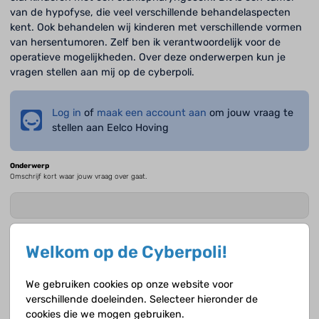
van de hypofyse, die veel verschillende behandelaspecten
kent. Ook behandelen wij kinderen met verschillende vormen
van hersentumoren. Zelf ben ik verantwoordelijk voor de
operatieve mogelijkheden. Over deze onderwerpen kun je
vragen stellen aan mij op de cyberpoli.
Log in
of
maak een account aan
om jouw vraag te
stellen aan Eelco Hoving
Onderwerp
Omschrijf kort waar jouw vraag over gaat.
Jouw vraag
Geef zoveel mogelijk details zodat de deskundige een goed beeld krijgt.
Welkom op de Cyberpoli!
We gebruiken cookies op onze website voor
verschillende doeleinden. Selecteer hieronder de
cookies die we mogen gebruiken.