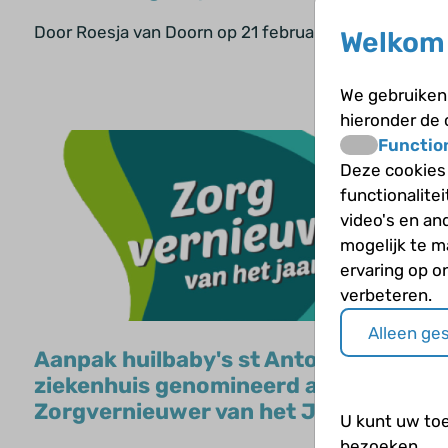
Door Roesja van Doorn op 21 februari 2025
Welkom 
We gebruiken 
hieronder de
Functio
Deze cookies
functionalite
video's en an
mogelijk te 
ervaring op o
verbeteren.
Alleen ge
Aanpak huilbaby's st Antonius
ziekenhuis genomineerd als
Zorgvernieuwer van het Jaar!
U kunt uw to
bezoeken.