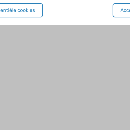
Door Roesja van Doorn op 24 april 2024
sentiële cookies
Acce