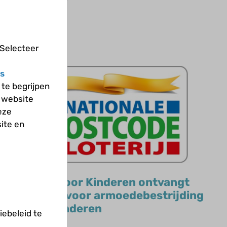
 Selecteer
s
te begrijpen
 website
eze
ite en
Artsen voor Kinderen ontvangt
bijdrage voor armoedebestrijding
onder kinderen
ebeleid te