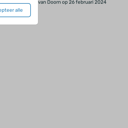
Door Roesja van Doorn op 26 februari 2024
pteer alle