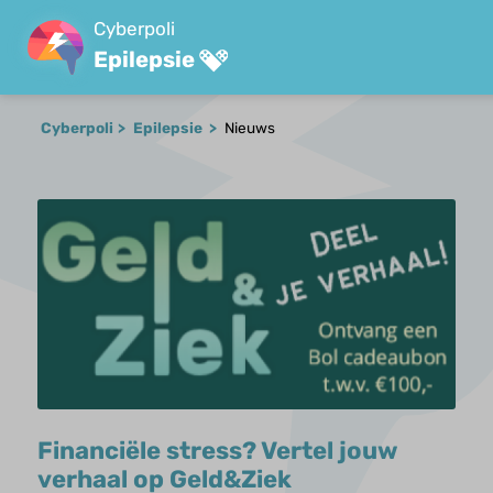
Cyberpoli
Epilepsie
Cyberpoli
Epilepsie
Nieuws
Financiële stress? Vertel jouw
verhaal op Geld&Ziek