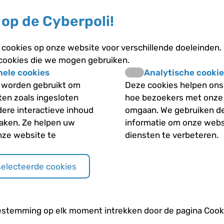
op de Cyberpoli!
cookies op onze website voor verschillende doeleinden.
 cookies die we mogen gebruiken.
nele cookies
Analytische cookie
 worden gebruikt om
Deze cookies helpen ons 
iten zoals ingesloten
hoe bezoekers met onze
dere interactieve inhoud
omgaan. We gebruiken d
maken. Ze helpen uw
informatie om onze webs
nze website te
diensten te verbeteren.
selecteerde cookies
Deelnemers gezocht voor
onderzoek 'OUCH' onder ouders
over hun omgang met de klachten
estemming op elk moment intrekken door de pagina Cooki
van hun chronisch zieke kind