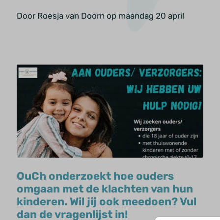
Door Roesja van Doorn op maandag 20 april
OuCh onderzoekt hoe ouders
omgaan met de klachten van hun
kinderen. Wil jij ook meedoen? Vul
dan de vragenlijst in!