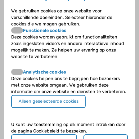
We gebruiken cookies op onze website voor
Jouw vraag
verschillende doeleinden. Selecteer hieronder de
Geef zoveel mogelijk details zodat de deskundige een goed beeld krijgt.
cookies die we mogen gebruiken.
Functionele cookies
Deze cookies worden gebruikt om functionaliteiten
zoals ingesloten video's en andere interactieve inhoud
mogelijk te maken. Ze helpen uw ervaring op onze
website te verbeteren.
Analytische cookies
Deze cookies helpen ons te begrijpen hoe bezoekers
met onze website omgaan. We gebruiken deze
informatie om onze website en diensten te verbeteren.
Klik op de knop
verder naar voorbeeld
als je klaar bent.
Alleen geselecteerde cookies
U kunt uw toestemming op elk moment intrekken door
de pagina Cookiebeleid te bezoeken.