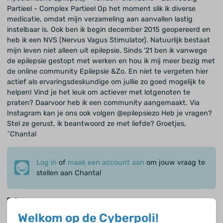
Partieel - Complex Partieel Op het moment slik ik diverse
medicatie, omdat mijn verzameling aan aanvallen lastig
instelbaar is. Ook ben ik begin december 2015 geopereerd en
heb ik een NVS (Nervus Vagus Stimulator). Natuurlijk bestaat
mijn leven niet alleen uit epilepsie. Sinds '21 ben ik vanwege
de epilepsie gestopt met werken en hou ik mij meer bezig met
de online community Epilepsie &Zo. En niet te vergeten hier
actief als ervaringsdeskundige om jullie zo goed mogelijk te
helpen! Vind je het leuk om actiever met lotgenoten te
praten? Daarvoor heb ik een community aangemaakt. Via
Instagram kan je ons ook volgen @epilepsiezo Heb je vragen?
Stel ze gerust, ik beantwoord ze met liefde? Groetjes,
^Chantal
Log in
of
maak een account aan
om jouw vraag te
stellen aan Chantal
Onderwerp
Omschrijf kort waar jouw vraag over gaat.
Welkom op de Cyberpoli!