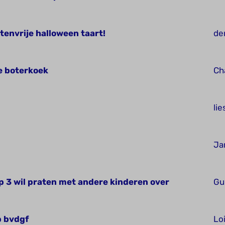
envrije halloween taart!
de
e boterkoek
Ch
li
Ja
p 3 wil praten met andere kinderen over
Gu
p bvdgf
Lo