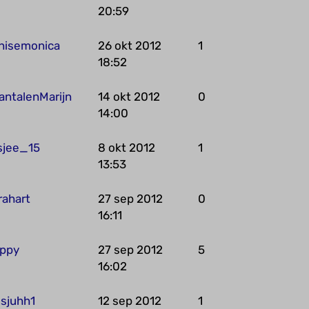
20:59
nisemonica
26 okt 2012
1
18:52
antalenMarijn
14 okt 2012
0
14:00
esjee_15
8 okt 2012
1
13:53
rahart
27 sep 2012
0
16:11
ppy
27 sep 2012
5
16:02
isjuhh1
12 sep 2012
1