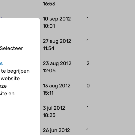
16:53
dia
10 sep 2012
1
10:01
salynn
27 aug 2012
1
11:54
 Selecteer
ndyb14
23 aug 2012
2
s
12:06
te begrijpen
 website
dyme13
13 aug 2012
0
eze
15:11
ite en
rahart
3 jul 2012
1
18:25
dra
26 jun 2012
1