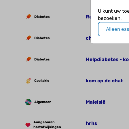
U kunt uw to
Reizen en diabet
Diabetes
bezoeken.
Alleen es
chatten!
Diabetes
Helpdiabetes - ko
Diabetes
kom op de chat
Coeliakie
Maleisië
Algemeen
Aangeboren
hrhs
hartafwijkingen