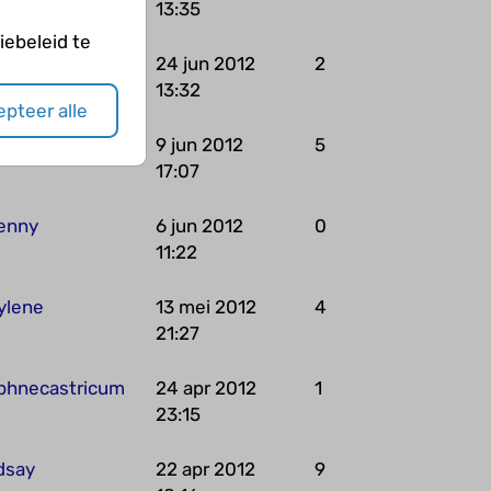
13:35
ebeleid te
om
24 jun 2012
2
13:32
pteer alle
uffel
9 jun 2012
5
17:07
enny
6 jun 2012
0
11:22
ylene
13 mei 2012
4
21:27
phnecastricum
24 apr 2012
1
23:15
ndsay
22 apr 2012
9