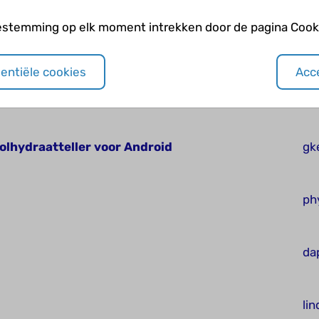
estemming op elk moment intrekken door de pagina Cooki
es
Th
sentiële cookies
Acce
kn
olhydraatteller voor Android
gk
ph
da
li