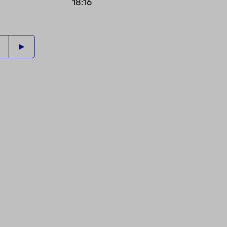
18:16
5
►