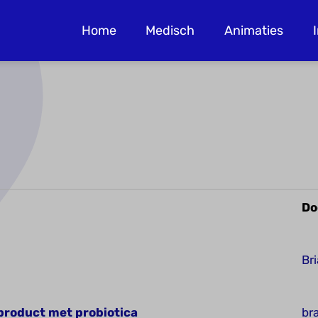
Home
Medisch
Animaties
Do
Br
product met probiotica
br