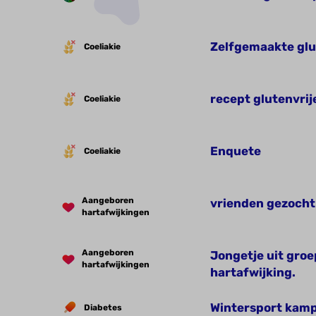
Zelfgemaakte glut
Coeliakie
recept glutenvrij
Coeliakie
Enquete
Coeliakie
Aangeboren
vrienden gezocht
hartafwijkingen
Aangeboren
Jongetje uit groe
hartafwijkingen
hartafwijking.
Wintersport kam
Diabetes