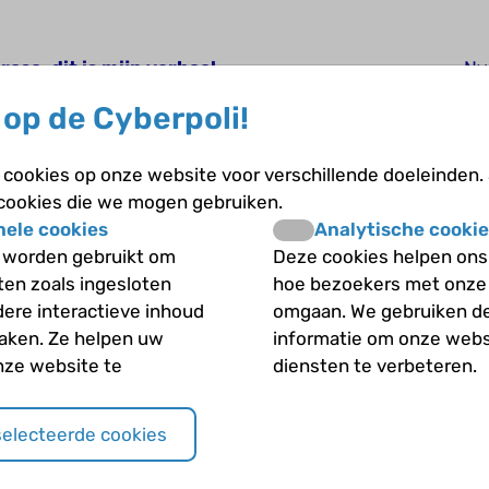
rosa, dit is mijn verhaal
Ny
op de Cyberpoli!
R0
cookies op onze website voor verschillende doeleinden.
 cookies die we mogen gebruiken.
ds niet wat het precies is.
Li
nele cookies
Analytische cookie
 worden gebruikt om
Deze cookies helpen ons 
iten zoals ingesloten
hoe bezoekers met onze
la
dere interactieve inhoud
omgaan. We gebruiken d
maken. Ze helpen uw
informatie om onze webs
nze website te
diensten te verbeteren.
Ja
selecteerde cookies
als patiënt in de zorg naar Diabetes?
In