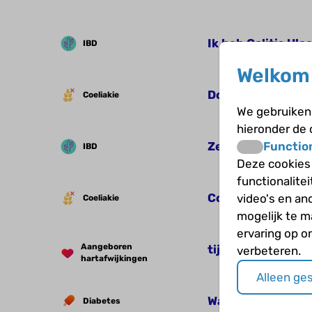
Ik heb Colitis Ulce
IBD
Welkom 
Donor worden?
Coeliakie
We gebruiken 
hieronder de
Ze weten nog stee
Functio
IBD
Deze cookies
functionalite
Coeliakie kamp
video's en an
Coeliakie
mogelijk te 
ervaring op o
Aangeboren
tijd
verbeteren.
hartafwijkingen
Alleen ge
Wat missen jullie 
Diabetes