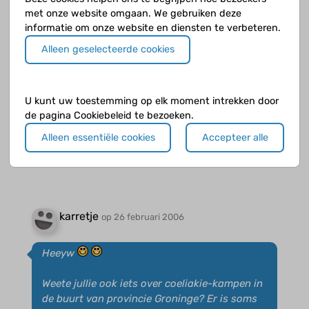
met onze website omgaan. We gebruiken deze
informatie om onze website en diensten te verbeteren.
Alleen geselecteerde cookies
xxxxxx1
op 25 februari 2006
U kunt uw toestemming op elk moment intrekken door
Als ik weet wanneer en waar enzo ga ik
de pagina Cookiebeleid te bezoeken.
mischien wel als het niet te ver weg is
Alleen essentiële cookies
Accepteer alle
karretje
op 26 februari 2006
Heeyw
Weete jullie ook iets over coeliakie-kampen in
de buurt van provincie Groninge? Er is soms