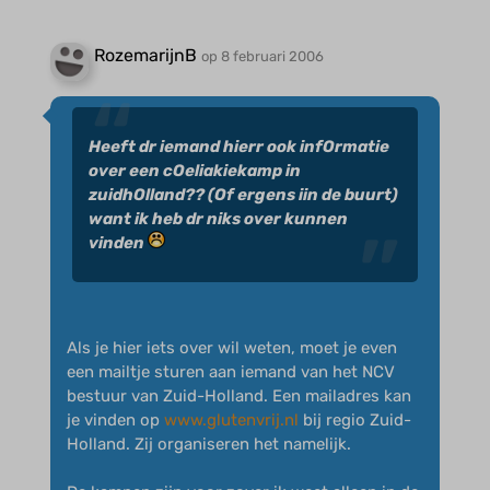
RozemarijnB
op 8 februari 2006
Heeft dr iemand hierr ook infOrmatie
over een cOeliakiekamp in
zuidhOlland?? (Of ergens iin de buurt)
want ik heb dr niks over kunnen
vinden
Als je hier iets over wil weten, moet je even
een mailtje sturen aan iemand van het NCV
bestuur van Zuid-Holland. Een mailadres kan
je vinden op
www.glutenvrij.nl
bij regio Zuid-
Holland. Zij organiseren het namelijk.