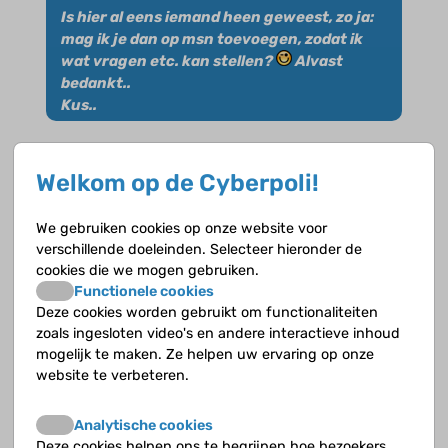
Is hier al eens iemand heen geweest, zo ja:
mag ik je dan op msn toevoegen, zodat ik
wat vragen etc. kan stellen?
Alvast
bedankt..
Kus..
Welkom op de Cyberpoli!
We gebruiken cookies op onze website voor
rob
op 24 februari 2006
verschillende doeleinden. Selecteer hieronder de
cookies die we mogen gebruiken.
eej,
Functionele cookies
Deze cookies worden gebruikt om functionaliteiten
het lijkt mij ook wel leuk, maar dan moet je
zoals ingesloten video's en andere interactieve inhoud
wel met een paar leeftijd genoten zijn 8) 8)
mogelijk te maken. Ze helpen uw ervaring op onze
website te verbeteren.
wie gaan er allemaal?
Analytische cookies
mazzels
Deze cookies helpen ons te begrijpen hoe bezoekers