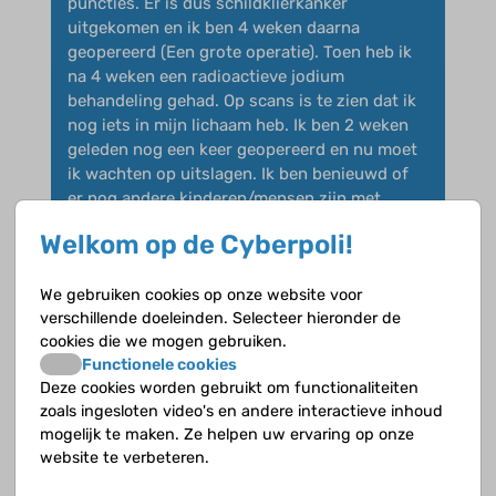
puncties. Er is dus schildklierkanker
uitgekomen en ik ben 4 weken daarna
geopereerd (Een grote operatie). Toen heb ik
na 4 weken een radioactieve jodium
behandeling gehad. Op scans is te zien dat ik
nog iets in mijn lichaam heb. Ik ben 2 weken
geleden nog een keer geopereerd en nu moet
ik wachten op uitslagen. Ik ben benieuwd of
er nog andere kinderen/mensen zijn met
schildklierkanker.
Welkom op de Cyberpoli!
-XXX- Miriam?
We gebruiken cookies op onze website voor
verschillende doeleinden. Selecteer hieronder de
cookies die we mogen gebruiken.
Functionele cookies
Deze cookies worden gebruikt om functionaliteiten
zoals ingesloten video's en andere interactieve inhoud
mogelijk te maken. Ze helpen uw ervaring op onze
website te verbeteren.