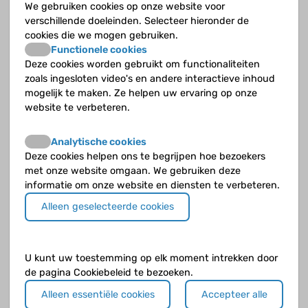
We gebruiken cookies op onze website voor
verschillende doeleinden. Selecteer hieronder de
Opvolgende vragen
cookies die we mogen gebruiken.
Functionele cookies
Deze cookies worden gebruikt om functionaliteiten
Hoeveel hormonen maakt de hypofyse aan?
zoals ingesloten video's en andere interactieve inhoud
mogelijk te maken. Ze helpen uw ervaring op onze
Wat doet ACTH?
website te verbeteren.
Wat doet oxytocine?
Analytische cookies
Deze cookies helpen ons te begrijpen hoe bezoekers
Wat doet TSH?
met onze website omgaan. We gebruiken deze
informatie om onze website en diensten te verbeteren.
Wat is ADH?
Alleen geselecteerde cookies
Wat is FSH?
U kunt uw toestemming op elk moment intrekken door
Wat is GH?
de pagina Cookiebeleid te bezoeken.
Wat is LH?
Alleen essentiële cookies
Accepteer alle