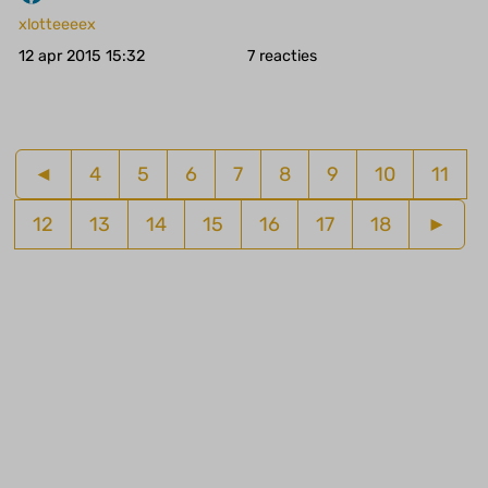
xlotteeeex
12 apr 2015 15:32
7
◄
4
5
6
7
8
9
10
11
12
13
14
15
16
17
18
►