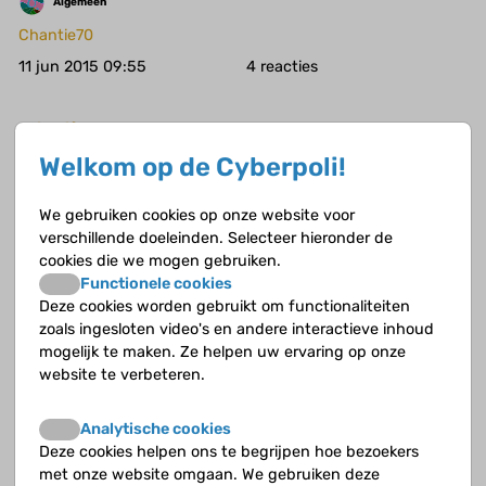
Algemeen
Chantie70
11 jun 2015 09:55
4
vakantiee
Welkom op de Cyberpoli!
Coeliakie
willeke000
We gebruiken cookies op onze website voor
11 jun 2015 00:17
4
verschillende doeleinden. Selecteer hieronder de
cookies die we mogen gebruiken.
Functionele cookies
Nog meer mensen tijdelijk gestopt met MTX?
Deze cookies worden gebruikt om functionaliteiten
Jeugdreuma e.a.
zoals ingesloten video's en andere interactieve inhoud
mogelijk te maken. Ze helpen uw ervaring op onze
jorie
website te verbeteren.
19 mei 2015 16:42
2
Analytische cookies
nieuwe afdeling
Deze cookies helpen ons te begrijpen hoe bezoekers
met onze website omgaan. We gebruiken deze
Jeugdreuma e.a.