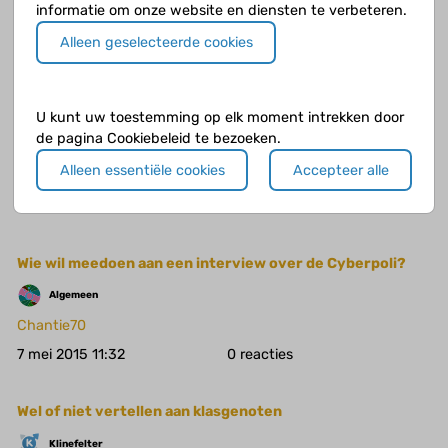
informatie om onze website en diensten te verbeteren.
Esmee99
Alleen geselecteerde cookies
19 mei 2015 16:31
1
Diabetes en Autisme
U kunt uw toestemming op elk moment intrekken door
de pagina Cookiebeleid te bezoeken.
Diabetes
Alleen essentiële cookies
Accepteer alle
Milountje
13 mei 2015 11:19
1
Wie wil meedoen aan een interview over de Cyberpoli?
Algemeen
Chantie70
7 mei 2015 11:32
0
Wel of niet vertellen aan klasgenoten
Klinefelter