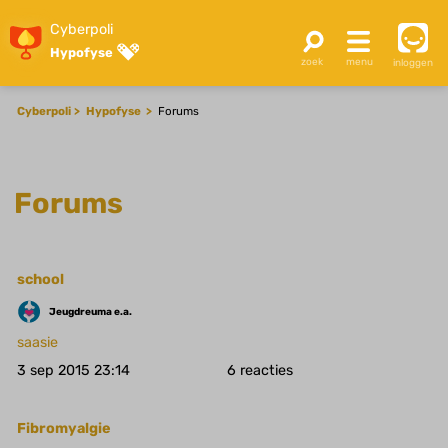
Cyberpoli
Hypofyse
inloggen
Cyberpoli
Hypofyse
Forums
Forums
school
Jeugdreuma e.a.
saasie
3 sep 2015 23:14
6
Fibromyalgie