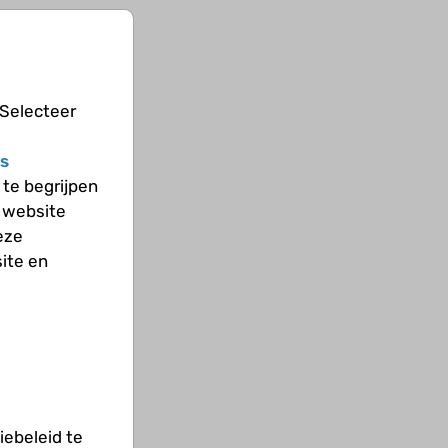
 Selecteer
s
te begrijpen
 website
eze
ite en
ebeleid te