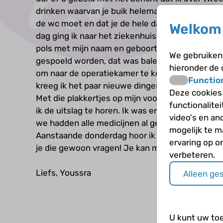
drinken waarvan je buik helemaal leeg wordt.Het
de wc moet en dat je de hele dag niks kan eten
Welkom 
dag ging ik naar het ziekenhuis. Ik moest naar 
pols met mijn naam en geboortedatum erop en d
We gebruiken 
gespoeld worden, dat was balen. Het geeft een n
hieronder de
om naar de operatiekamer te komen. Daar doen z
Functio
kreeg ik het paar nieuwe dingen, ik kreeg 2 of 3 
Deze cookies
Met die plakkertjes op mijn voorhoofd kunnen de
functionalite
ik de uitslag te horen. Ik was erg nieuwsgierig
video's en an
we hadden alle medicijnen al geprobeerd. Dus w
mogelijk te 
Aanstaande donderdag hoor ik wat de volgende st
ervaring op o
je die gewoon vragen! Je kan me alles vragen, ni
verbeteren.
Liefs, Youssra
Alleen ge
U kunt uw to