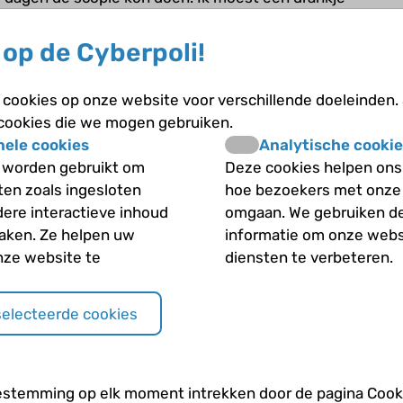
 moeilijkste daarvan is dat je om de 5 minuten naar
! Ik heb het wel helemaal afgemaakt en de volgende
op de Cyberpoli!
de dagverpleging. Daar kreeg ik een bandje om mijn
e pyjama die ik aan moest doen. Ik moest ook nog
cookies op onze website voor verschillende doeleinden.
aar gevoel. toen ik klaar was, werd ik geroepen
 cookies die we mogen gebruiken.
e namelijk de scopie. Ik kreeg een infuus en toen
nele cookies
Analytische cookie
plakkertjes op mijn voorhoofd en 1 in mijn zij.
 worden gebruikt om
Deze cookies helpen ons 
 dokters zien hoe diep ik sliep. Na de scopie kreeg
iten zoals ingesloten
hoe bezoekers met onze
. Het bleek dat mijn darmen erg ontstoken waren en
dere interactieve inhoud
omgaan. We gebruiken d
ordt er nu gekeken of ik een operatie nodig heb.
maken. Ze helpen uw
informatie om onze webs
ap is. Dit was mijn verhaal, heb je vragen dan kun
nze website te
diensten te verbeteren.
ks is fout.
selecteerde cookies
estemming op elk moment intrekken door de pagina Cooki