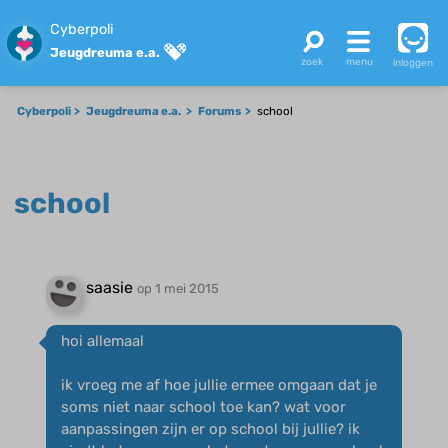
Cyberpoli
Jeugdreuma e.a.
inloggen
Cyberpoli
Jeugdreuma e.a.
Forums
school
school
saasie
op 1 mei 2015
hoi allemaal
ik vroeg me af hoe jullie ermee omgaan dat je
soms niet naar school toe kan? wat voor
aanpassingen zijn er op school bij jullie? ik