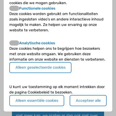
cookies die we mogen gebruiken.
Functionele cookies
Deze cookies worden gebruikt om functionaliteiten
zoals ingesloten video's en andere interactieve inhoud
saasie
op 9 mei 2015
mogelijk te maken. Ze helpen uw ervaring op onze
website te verbeteren.
bedankt voor de tips ik zal ze gebruiken
Analytische cookies
Deze cookies helpen ons te begrijpen hoe bezoekers
met onze website omgaan. We gebruiken deze
informatie om onze website en diensten te verbeteren.
Jade
Alleen geselecteerde cookies
op 19 mei 2015
Hoi. Bij mij in de klas weet iedereen dat ik ziek
ben. In de 1ste klas heb ik over mijn ziekte een
U kunt uw toestemming op elk moment intrekken door
de pagina Cookiebeleid te bezoeken.
presentatie gegeven en dit jaar weer een korte
uitleg. Ik mag de lift nemen (maar dat doe ik
Alleen essentiële cookies
Accepteer alle
liever niet) en met gym heb ik de afspraak met
mijn docente dat ik mag stoppen wanneer ik
niet meer kan, we praten er dan ook niet over,