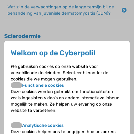
Wat zijn de verwachtingen op de lange termijn bij de
behandeling van juveniele dermatomyositis (JDM)?
Sclerodermie
Wat is sclerodermie voor een ziekte?
Welkom op de Cyberpoli!
Wanneer spreek je van lokale sclerodermie en welke
We gebruiken cookies op onze website voor
klachten kun je dan hebben?
verschillende doeleinden. Selecteer hieronder de
cookies die we mogen gebruiken.
Wat is de behandeling van lokale sclerodermie?
Functionele cookies
Deze cookies worden gebruikt om functionaliteiten
zoals ingesloten video's en andere interactieve inhoud
Wanneer spreek je van systemische sclerodermie en
mogelijk te maken. Ze helpen uw ervaring op onze
wat zijn de klachten?
website te verbeteren.
Welke soorten systemische sclerodermie kun je
onderscheiden?
Analytische cookies
Deze cookies helpen ons te begrijpen hoe bezoekers