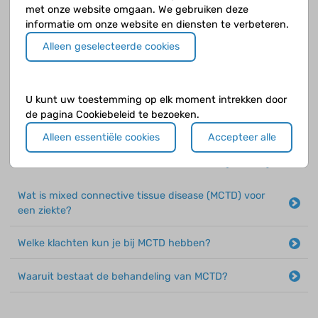
met onze website omgaan. We gebruiken deze
Wat is de behandeling van systemische sclerodermie?
informatie om onze website en diensten te verbeteren.
Hoe is het verloop van de ziekte sclerodermie?
Alleen geselecteerde cookies
Bij systemische sclerodermie kan ook het fenomeen
van Raynaud behoren. Waaruit bestaat het fenomeen
U kunt uw toestemming op elk moment intrekken door
van Raynaud?
de pagina Cookiebeleid te bezoeken.
Alleen essentiële cookies
Accepteer alle
Mixed connective tissue disease (MCTD)
Wat is mixed connective tissue disease (MCTD) voor
een ziekte?
Welke klachten kun je bij MCTD hebben?
Waaruit bestaat de behandeling van MCTD?