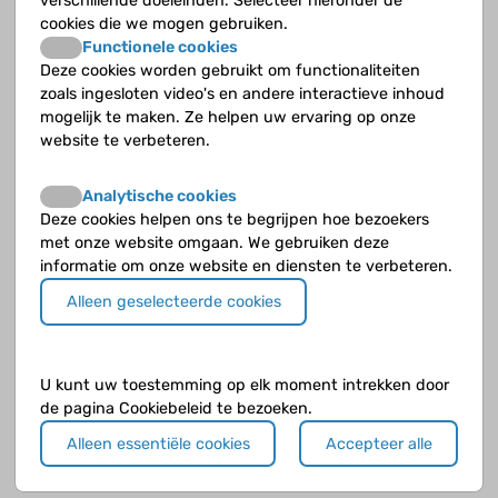
verschillende doeleinden. Selecteer hieronder de
aangeboren afwijkingen aan urinewegen
cookies die we mogen gebruiken.
Functionele cookies
Afwijkingen aan nieren en urinewegen die voor je
Deze cookies worden gebruikt om functionaliteiten
geboorte ontstaan, noemen we CAKUT
zoals ingesloten video's en andere interactieve inhoud
(congenital anomalies of the kidney and urinary
mogelijk te maken. Ze helpen uw ervaring op onze
tract). Ongeveer 40% van de kinderen met
website te verbeteren.
nierinsufficiëntie heeft zo’n aangeboren
(congenitale) afwijking van de urinewegen.
Analytische cookies
Deze cookies helpen ons te begrijpen hoe bezoekers
met onze website omgaan. We gebruiken deze
informatie om onze website en diensten te verbeteren.
Alleen geselecteerde cookies
U kunt uw toestemming op elk moment intrekken door
de pagina Cookiebeleid te bezoeken.
Alleen essentiële cookies
Accepteer alle