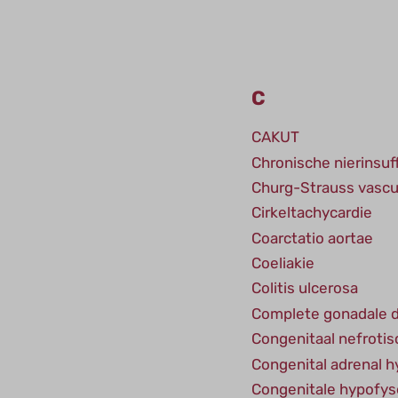
C
CAKUT
Chronische nierinsuff
Churg-Strauss vascul
Cirkeltachycardie
Coarctatio aortae
Coeliakie
Colitis ulcerosa
Complete gonadale 
Congenitaal nefroti
Congenital adrenal h
Congenitale hypofyse