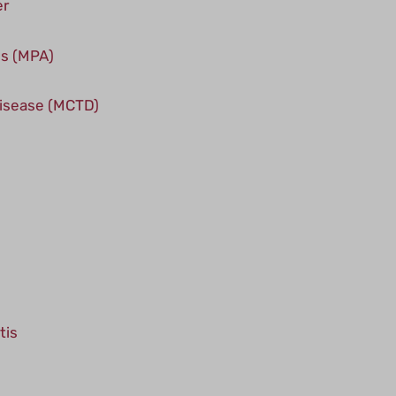
er
is (MPA)
disease (MCTD)
tis