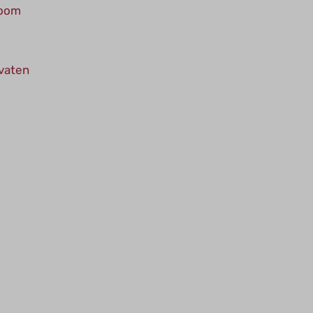
room
 vaten