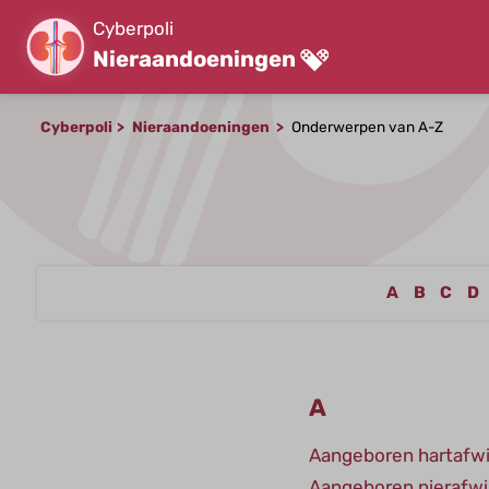
Cyberpoli
Nieraandoeningen
Cyberpoli
Nieraandoeningen
Onderwerpen van A-Z
A
B
C
D
A
Aangeboren hartafwi
Aangeboren nierafwi