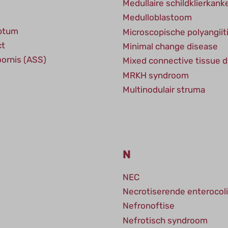
Medullaire schildklierkank
Medulloblastoom
eptum
Microscopische polyangiit
ct
Minimal change disease
ornis (ASS)
Mixed connective tissue 
MRKH syndroom
Multinodulair struma
N
NEC
Necrotiserende enterocoli
Nefronoftise
Nefrotisch syndroom