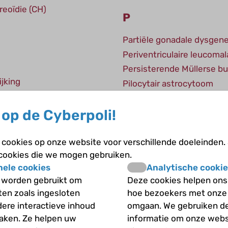
reoïdie (CH)
P
Partiële gonadale dysgen
Periventriculaire leucomal
Persisterende Müllerse b
jking
Pilocytair astrocytoom
PK-deficiëntie
Polyarteritis nodosa
op de Cyberpoli!
Polycysteuze nierziekte
Prematuur
cookies op onze website voor verschillende doeleinden.
 cookies die we mogen gebruiken.
Primaire hyperoxalurie
nele cookies
Analytische cookie
Primitieve neuro-ectoder
 worden gebruikt om
Deze cookies helpen ons 
Proteïne C-deficiëntie
iten zoals ingesloten
hoe bezoekers met onze
Proteïne S-deficiëntie
dere interactieve inhoud
omgaan. We gebruiken d
Prune belly-syndroom
maken. Ze helpen uw
informatie om onze webs
Pulmonalisstenose