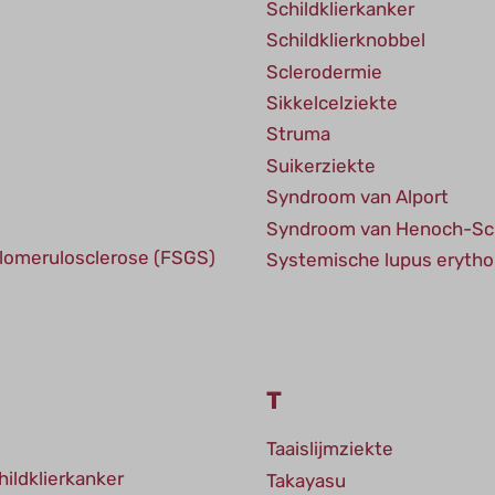
Schildklierkanker
Schildklierknobbel
Sclerodermie
Sikkelcelziekte
Struma
Suikerziekte
Syndroom van Alport
Syndroom van Henoch-Sc
lomerulosclerose (FSGS)
Systemische lupus eryth
T
Taaislijmziekte
hildklierkanker
Takayasu