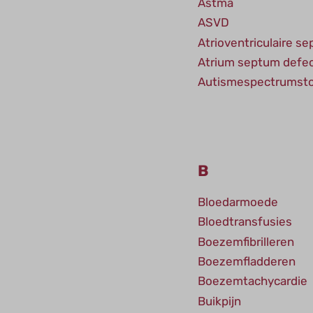
Astma
ASVD
Atrioventriculaire s
Atrium septum defe
Autismespectrumsto
B
Bloedarmoede
Bloedtransfusies
Boezemfibrilleren
Boezemfladderen
Boezemtachycardie
Buikpijn