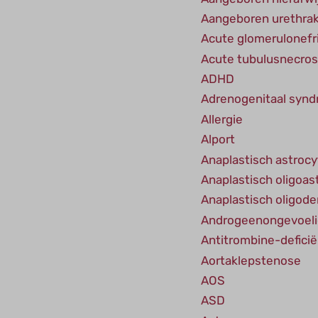
Aangeboren urethra
Acute glomerulonefri
Acute tubulusnecro
ADHD
Adrenogenitaal syn
Allergie
Alport
Anaplastisch astroc
Anaplastisch oligoa
Anaplastisch oligod
Androgeenongevoel
Antitrombine-deficië
Aortaklepstenose
AOS
ASD