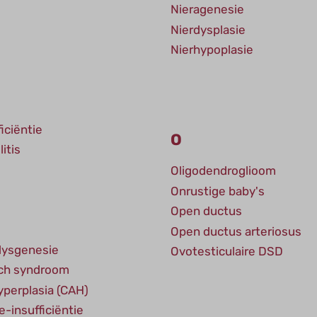
Nieragenesie
Nierdysplasie
Nierhypoplasie
iciëntie
O
itis
Oligodendroglioom
Onrustige baby's
Open ductus
Open ductus arteriosus
dysgenesie
Ovotesticulaire DSD
sch syndroom
yperplasia (CAH)
-insufficiëntie