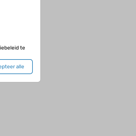
e
ebeleid te
pteer alle
y