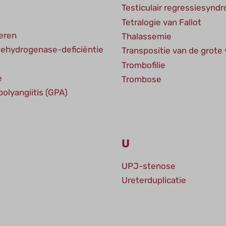
Testiculair regressiesynd
Tetralogie van Fallot
ieren
Thalassemie
ehydrogenase-deficiëntie
Transpositie van de grote
Trombofilie
e
Trombose
olyangiitis (GPA)
U
UPJ-stenose
Ureterduplicatie