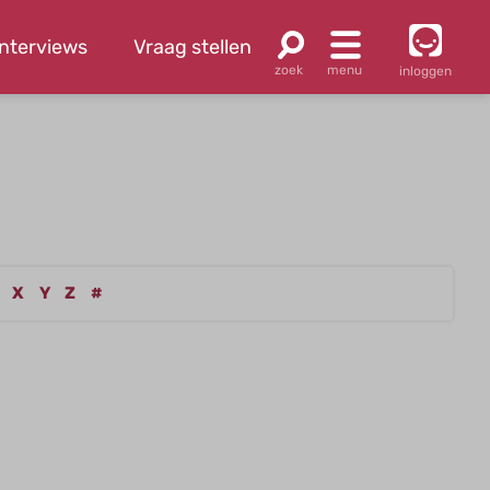
Interviews
Vraag stellen
inloggen
X
Y
Z
#