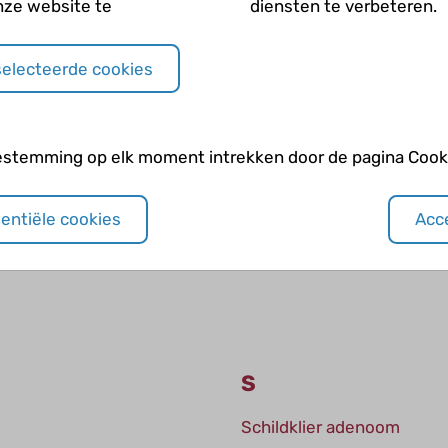
nze website te
diensten te verbeteren.
PVL
Pyruvaatkinase-deficiënti
selecteerde cookies
development
estemming op elk moment intrekken door de pagina Cooki
R
sentiële cookies
Acce
Retinopathy of prematurit
ROP
S
Schildklier adenoom