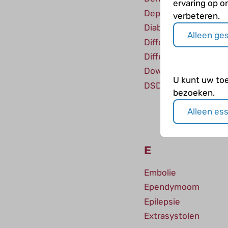
ervaring op o
Depressie
verbeteren.
Diabetes
Alleen ge
Differences in sex 
Diffuus astrocytoom
Downsyndroom
U kunt uw to
DSD
bezoeken.
Alleen es
E
Embolie
Ependymoom
Epilepsie
Extrasystolen