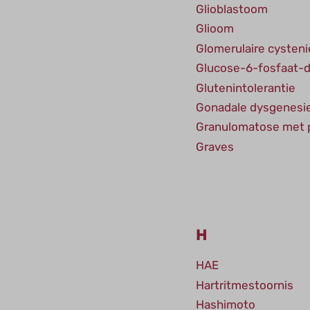
Glioblastoom
Glioom
Glomerulaire cysten
Glucose-6-fosfaat-d
Glutenintolerantie
Gonadale dysgenesi
Granulomatose met p
Graves
H
HAE
Hartritmestoornis
Hashimoto