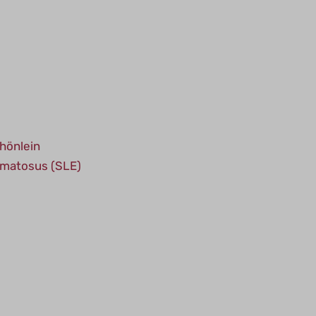
hönlein
omatosus (SLE)