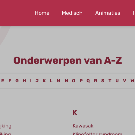
Home
Medisch
Animaties
Onderwerpen van A-Z
E
F
G
H
I
J
K
L
M
N
O
P
Q
R
S
T
U
V
W
K
jking
Kawasaki
jking
Klinefelter syndroom