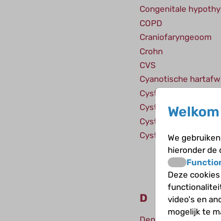
Congenitale hypothy
COPD
Craniofaryngeoom
Crohn
CVS
Cyanotische hartafwi
Cyste
Cystenieren
Welkom 
Cystic Fibrosis
Cystinose
We gebruiken 
hieronder de
Functio
Deze cookies
functionalite
D
video's en an
mogelijk te 
Dent