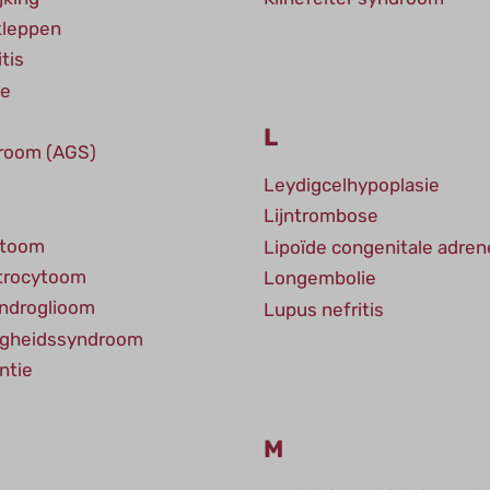
kleppen
tis
se
L
droom (AGS)
Leydigcelhypoplasie
Lijntrombose
ytoom
Lipoïde congenitale adren
strocytoom
Longembolie
endroglioom
Lupus nefritis
igheidssyndroom
ntie
M