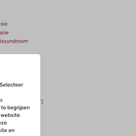
esie
acie
uissyndroom
 Selecteer
s
male tumor (PNET)
te begrijpen
 website
eze
ite en