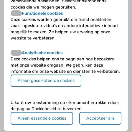
verschillende doeleinden. Selecteer hieronder de
sport veel invloed heeft op mijn bloedsuiker.
cookies die we mogen gebruiken.
Als je met pennen spuit zou ik zeggen maak
Functionele cookies
duidelijke afspraken met je arts over hoeveel
Deze cookies worden gebruikt om functionaliteiten
minder je spuit of hoeveel extra koolhydraten
zoals ingesloten video's en andere interactieve inhoud
je eet (is ook wel eens fijn om te eten zonder
mogelijk te maken. Ze helpen uw ervaring op onze
te hoeven spuiten/bolussen
En heb je een
website te verbeteren.
pomp kun je ook duidelijke afspraken met je
arts over hoe je dat insteld. Ik hoop dat dit
Analytische cookies
geholpen heeft
Deze cookies helpen ons te begrijpen hoe bezoekers
met onze website omgaan. We gebruiken deze
informatie om onze website en diensten te verbeteren.
Alleen geselecteerde cookies
U kunt uw toestemming op elk moment intrekken door
de pagina Cookiebeleid te bezoeken.
Alleen essentiële cookies
Accepteer alle