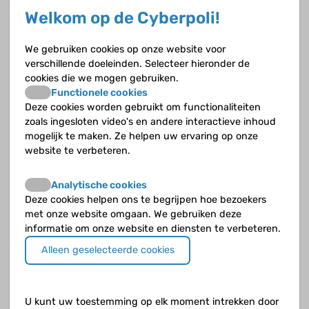
Welkom op de Cyberpoli!
ZIjn er hier ouders waarvan hun kindje is
behandeld met Rituximab infuus? Mijn
We gebruiken cookies op onze website voor
zoontje heeft gister een dosis gehad en
verschillende doeleinden. Selecteer hieronder de
volgende week vrijdag de volgende portie. Hij
cookies die we mogen gebruiken.
heeft het goed doorstaan. Ik zal volgende
Functionele cookies
week wel vragen stellen aan de
Deze cookies worden gebruikt om functionaliteiten
kindernefroloog maar wie weet vind ik het
zoals ingesloten video's en andere interactieve inhoud
antwoord hier. Hoeveel infusen worden er
mogelijk te maken. Ze helpen uw ervaring op onze
gegeven? Met welke tussenpozen? Hebben
website te verbeteren.
jullie baat bij gehad? Hoelang duurde het bij
jullie voordat er een terugval was? Kortom alle
Analytische cookies
info is welkom over de Rituximab bij
Deze cookies helpen ons te begrijpen hoe bezoekers
kinderen...
met onze website omgaan. We gebruiken deze
informatie om onze website en diensten te verbeteren.
Alleen geselecteerde cookies
Groet Naima
U kunt uw toestemming op elk moment intrekken door