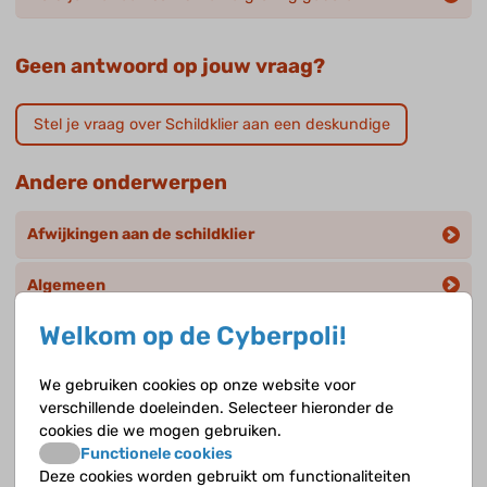
Geen antwoord op jouw vraag?
Stel je vraag over Schildklier aan een deskundige
Andere onderwerpen
Afwijkingen aan de schildklier
Algemeen
Welkom op de Cyberpoli!
Diagnose
We gebruiken cookies op onze website voor
Een knobbel in de schildklier (nodus)
verschillende doeleinden. Selecteer hieronder de
cookies die we mogen gebruiken.
Hyperthyreoïdie
Functionele cookies
Deze cookies worden gebruikt om functionaliteiten
Hypothyreoïdie