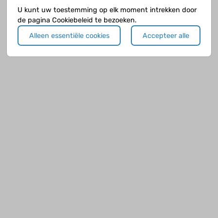
weer over. Soms is het niet zo eenvoudig en wordt een ziekte echt een
U kunt uw toestemming op elk moment intrekken door
probleem. Dat kan zo zijn voor kinderen met een chronische ziekte; met een
de pagina Cookiebeleid te bezoeken.
ernstige of zelfs levensbedreigende ziekte; met lichamelijke klachten waarvoor
de dokters geen oorzaak vinden, zoals vermoeidheid, hoofd- of buikpijn.
Alleen essentiële cookies
Accepteer alle