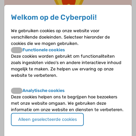
Welkom op de Cyberpoli!
We gebruiken cookies op onze website voor
verschillende doeleinden. Selecteer hieronder de
cookies die we mogen gebruiken.
Functionele cookies
Deze cookies worden gebruikt om functionaliteiten
Op eigen benen
zoals ingesloten video's en andere interactieve inhoud
mogelijk te maken. Ze helpen uw ervaring op onze
De website www.opeigenbenen.nu is een initiatief van het Lectoraat Transities
website te verbeteren.
in Zorg, Kenniscentrum Zorginnovatie, Hogeschool Rotterdam. De website is
voortgekomen uit het onderzoeksprojecten van "Op Eigen Benen" en in
samenwerking met TransitieNet. Op Eigen Benen is de verzamelnaam voor
Analytische cookies
onderzoeks- en ontwikkelprojecten rondom jongeren met chronische
Deze cookies helpen ons te begrijpen hoe bezoekers
aandoeningen in hun voorbereiding op volwassen worden en de transitie
met onze website omgaan. We gebruiken deze
(=overgang) naar de volwassenenzorg.
informatie om onze website en diensten te verbeteren.
Alleen geselecteerde cookies
Expertise centrum Zieke Kinderen
Ieder kind is wel eens ziek. Dat kan heel vervelend zijn, maar het gaat meestal