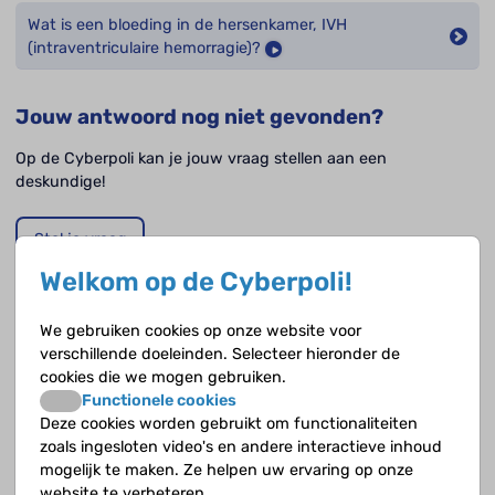
Wat is een bloeding in de hersenkamer, IVH
(intraventriculaire hemorragie)?
Jouw antwoord nog niet gevonden?
Op de Cyberpoli kan je jouw vraag stellen aan een
deskundige!
Stel je vraag
Welkom op de Cyberpoli!
We gebruiken cookies op onze website voor
Opvolgende vragen
verschillende doeleinden. Selecteer hieronder de
cookies die we mogen gebruiken.
Hoe verloopt de ontwikkeling van de hersenen?
Functionele cookies
Deze cookies worden gebruikt om functionaliteiten
zoals ingesloten video's en andere interactieve inhoud
Hoe weet je of er een afwijking in de witte stof van de
mogelijk te maken. Ze helpen uw ervaring op onze
hersenen is?
website te verbeteren.