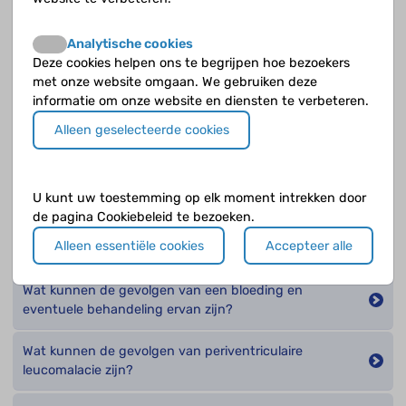
Hoe weet je of er een bloeding in een hersenkamer is?
Analytische cookies
Deze cookies helpen ons te begrijpen hoe bezoekers
met onze website omgaan. We gebruiken deze
Hoe zijn volgroeide hersenen opgebouwd?
informatie om onze website en diensten te verbeteren.
Wat is een bloeding in de hersenkamer, IVH
Alleen geselecteerde cookies
(intraventriculaire hemorragie)?
Wat is er van belang als er een bloeding in een
U kunt uw toestemming op elk moment intrekken door
hersenkamer is?
de pagina Cookiebeleid te bezoeken.
Alleen essentiële cookies
Accepteer alle
Wat is het zenuwstelsel?
Wat kunnen de gevolgen van een bloeding en
eventuele behandeling ervan zijn?
Wat kunnen de gevolgen van periventriculaire
leucomalacie zijn?