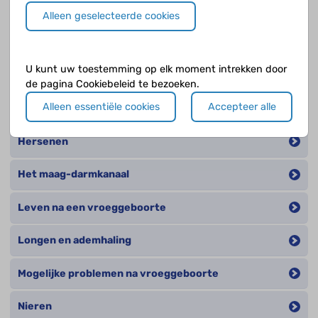
Andere categorieën
Alleen geselecteerde cookies
Afweer en infectie
U kunt uw toestemming op elk moment intrekken door
Balans en evenwicht
de pagina Cookiebeleid te bezoeken.
Alleen essentiële cookies
Accepteer alle
Hart en bloedvaten
Hersenen
Het maag-darmkanaal
Leven na een vroeggeboorte
Longen en ademhaling
Mogelijke problemen na vroeggeboorte
Nieren