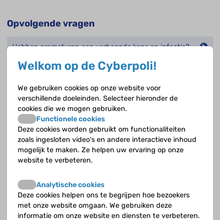
Opvolgende vragen
Hebben prematuren een verhoogde kans op infectie?
Welkom op de Cyberpoli!
Hoe verloopt de ontwikkeling van het afweersysteem?
We gebruiken cookies op onze website voor
Hoe wordt een infectie of sepsis behandeld?
verschillende doeleinden. Selecteer hieronder de
cookies die we mogen gebruiken.
Wat is het afweersysteem?
Functionele cookies
Deze cookies worden gebruikt om functionaliteiten
Wat kunnen de gevolgen van een infectie of sepsis
zoals ingesloten video's en andere interactieve inhoud
zijn?
mogelijk te maken. Ze helpen uw ervaring op onze
website te verbeteren.
Welke problemen kun je na vroeggeboorte hebben
met je afweersysteem?
Analytische cookies
Deze cookies helpen ons te begrijpen hoe bezoekers
met onze website omgaan. We gebruiken deze
informatie om onze website en diensten te verbeteren.