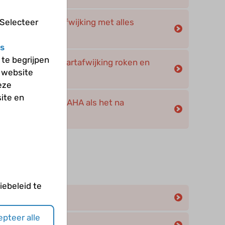
ngeboren hartafwijking met alles
 Selecteer
s
te begrijpen
en aangeboren hartafwijking roken en
 website
eze
ite en
jgt een kind met AHA als het na
ole komt?
eën
ebeleid te
pteer alle