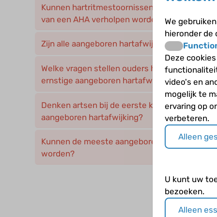
Kunnen hartritmestoornissen als restafwijking
van een AHA verholpen worden?
We gebruiken 
hieronder de
Zijn alle aangeboren hartafwijkingen (AHA) ev
Functio
Deze cookies
Welke vragen stellen ouders het meest na de
functionalite
ernstige aangeboren hartafwijking?
video's en an
mogelijk te 
Denken artsen bij de eerste klachten altijd dir
ervaring op o
aangeboren hartafwijking?
verbeteren.
Alleen ge
Kunnen de meeste aangeboren hartafwijkinge
worden?
U kunt uw to
bezoeken.
Alleen es