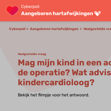
Cyberpoli
Aangeboren hartafwijkingen
Cyberpoli
Aangeboren hartafwijkingen
Veelgestelde v
Veelgestelde vraag
Mag mijn kind in een 
de operatie? Wat advi
kindercardioloog?
Bekijk het filmpje voor het antwoord.