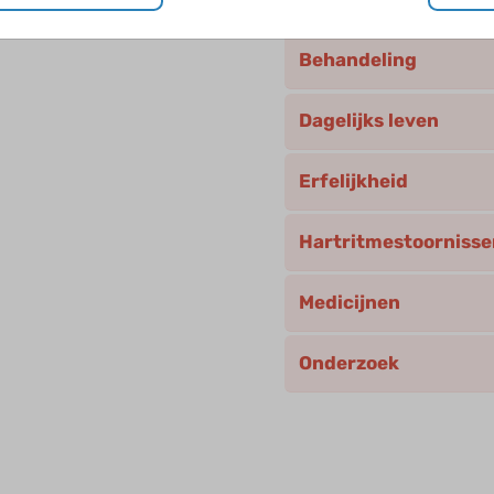
Behandeling
Dagelijks leven
Erfelijkheid
Hartritmestoornisse
Medicijnen
Onderzoek