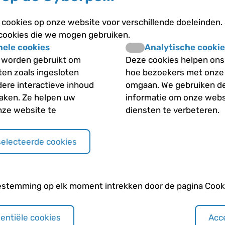
 na een operatie
Mogen kinderen met aa
cookies op onze website voor verschillende doeleinden.
meedoen?
 cookies die we mogen gebruiken.
en ernstig?
nele cookies
Analytische cookie
 worden gebruikt om
Deze cookies helpen ons 
Mogen kinderen met e
 diagnose van een
iten zoals ingesloten
hoe bezoekers met onze
drinken?
dere interactieve inhoud
omgaan. We gebruiken d
maken. Ze helpen uw
informatie om onze webs
Welke onderzoeken kri
ect aan een
nze website te
diensten te verbeteren.
behandeling op contr
selecteerde cookies
n verholpen
Andere categori
estemming op elk moment intrekken door de pagina Cooki
20-weken echo
sentiële cookies
Acce
Algemeen