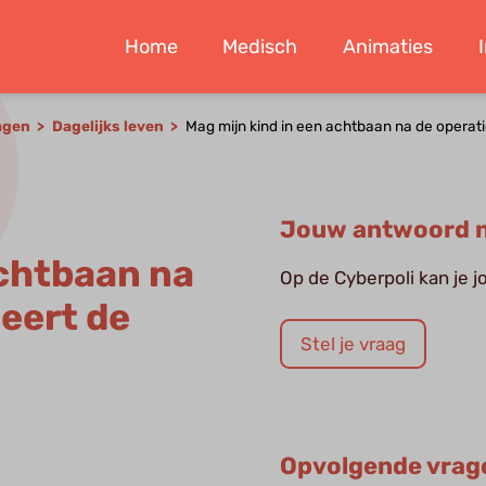
Home
Medisch
Animaties
ragen
Dagelijks leven
Mag mijn kind in een achtbaan na de operat
Jouw antwoord n
achtbaan na
Op de Cyberpoli kan je 
seert de
Stel je vraag
Opvolgende vrag