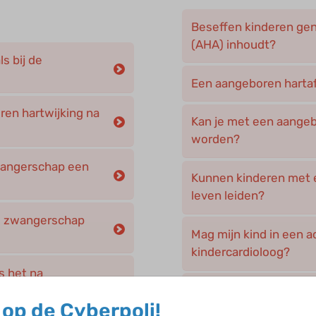
Beseffen kinderen ge
(AHA) inhoudt?
s bij de
Een aangeboren hartafw
ren hartwijking na
Kan je met een aangeb
worden?
zwangerschap een
Kunnen kinderen met 
leven leiden?
 de zwangerschap
Mag mijn kind in een a
kindercardioloog?
s het na
Moeten kinderen met 
op de Cyberpoli!
op controle blijven k