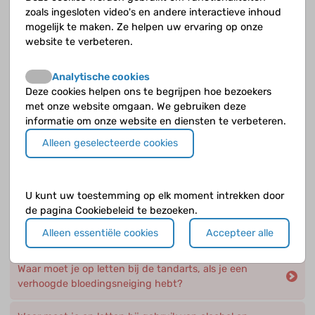
Heb je een SOS-ketting nodig, als je een verhoogde
zoals ingesloten video's en andere interactieve inhoud
bloedingsneiging hebt?
mogelijk te maken. Ze helpen uw ervaring op onze
website te verbeteren.
Is behandeling van trombocytopenie of
trombocytopathie nodig en is dat dezelfde
Analytische cookies
behandeling?
Deze cookies helpen ons te begrijpen hoe bezoekers
met onze website omgaan. We gebruiken deze
Op welke medicijnen moet je letten, als je een
informatie om onze website en diensten te verbeteren.
verhoogde bloedingsneiging hebt?
Alleen geselecteerde cookies
Waar moet je op letten als je een piercing of tatoeage
wilt laten zetten, als je een verhoogde
bloedingsneiging hebt?
U kunt uw toestemming op elk moment intrekken door
de pagina Cookiebeleid te bezoeken.
Waar moet je op letten als je op vakantie gaat, als je
Alleen essentiële cookies
Accepteer alle
een verhoogde bloedingsneiging hebt?
Waar moet je op letten bij de tandarts, als je een
verhoogde bloedingsneiging hebt?