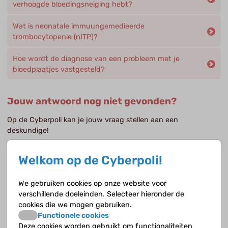
verhoogde bloedingsneiging hebt?
Wat is neonatale immuungemedieerde
trombocytopenie (nITP)?
Hoe wordt de diagnose van een probleem met je
bloedplaatjes vastgesteld?
Jouw antwoord nog niet gevonden?
Op de Cyberpoli kan je jouw vraag stellen aan een
deskundige!
Stel je vraag
Welkom op de Cyberpoli!
We gebruiken cookies op onze website voor
verschillende doeleinden. Selecteer hieronder de
Opvolgende vragen
cookies die we mogen gebruiken.
Functionele cookies
Deze cookies worden gebruikt om functionaliteiten