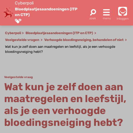
Cyberpoli
Bloedplaatjes­aandoeningen (ITP
en CTP)
inloggen
Cyberpoli
Bloedplaatjes­aandoeningen (ITP en CTP)
Veelgestelde vragen
Verhoogde bloedingsneiging, behandelen of niet
Wat kun je zelf doen aan maatregelen en leefstijl, als je een verhoogde
bloedingsneiging hebt?
Veelgestelde vraag
Wat kun je zelf doen aan
maatregelen en leefstijl,
als je een verhoogde
bloedingsneiging hebt?