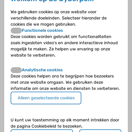
Opvolgende vragen
We gebruiken cookies op onze website voor
verschillende doeleinden. Selecteer hieronder de
Geeft CF ook klachten in je neus?
cookies die we mogen gebruiken.
Functionele cookies
Heeft CF invloed op de menstruatie?
Deze cookies worden gebruikt om functionaliteiten
zoals ingesloten video's en andere interactieve inhoud
Heeft CF invloed op de puberteit?
mogelijk te maken. Ze helpen uw ervaring op onze
website te verbeteren.
Hoe kun je ongewenst urineverlies oplossen?
Analytische cookies
Hoe vaak komt ongewenst urineverlies voor?
Deze cookies helpen ons te begrijpen hoe bezoekers
met onze website omgaan. We gebruiken deze
informatie om onze website en diensten te verbeteren.
Waardoor wordt ongewenst urineverlies veroorzaakt?
Alleen geselecteerde cookies
Waarom kun je sneller last hebben van
schimmelinfecties?
U kunt uw toestemming op elk moment intrekken door
Wat voor klachten geeft leverfibrose?
de pagina Cookiebeleid te bezoeken.