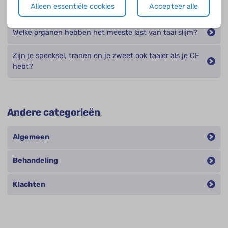
Alleen essentiële cookies
Accepteer alle
Welke klachten horen bij CRS/NP?
Welke organen hebben het meeste last van taai slijm?
Zijn je speeksel, tranen en je zweet ook taaier als je CF
hebt?
Andere categorieën
Algemeen
Behandeling
Klachten