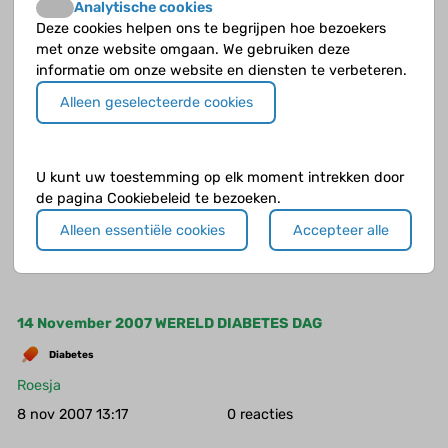
Analytische cookies
Diabetes roeit aboriginals volk uit
Deze cookies helpen ons te begrijpen hoe bezoekers
met onze website omgaan. We gebruiken deze
Diabetes
informatie om onze website en diensten te verbeteren.
Roesja
Alleen geselecteerde cookies
21 nov 2007 12:35
0
Aantal kinderen en jongeren met type 2 stijgt in Amerika
U kunt uw toestemming op elk moment intrekken door
de pagina Cookiebeleid te bezoeken.
Diabetes
Alleen essentiële cookies
Accepteer alle
Roesja
20 nov 2007 12:27
0
14 November 2007 WERELD DIABETES DAG
Diabetes
Roesja
8 nov 2007 13:17
0