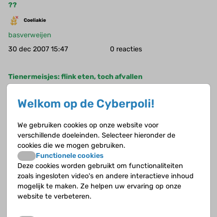
??
Coeliakie
basverweijen
30 dec 2007 15:47
0
Tienermeisjes: flink eten, toch afvallen
Diabetes
Welkom op de Cyberpoli!
Roesja
25 nov 2007 11:55
0
We gebruiken cookies op onze website voor
verschillende doeleinden. Selecteer hieronder de
cookies die we mogen gebruiken.
kinderen in China met overgewicht en diabetes neemt
Functionele cookies
toe
Deze cookies worden gebruikt om functionaliteiten
Diabetes
zoals ingesloten video's en andere interactieve inhoud
mogelijk te maken. Ze helpen uw ervaring op onze
Roesja
website te verbeteren.
21 nov 2007 12:37
0