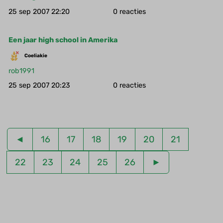
25 sep 2007 22:20
0
Een jaar high school in Amerika
Coeliakie
rob1991
25 sep 2007 20:23
0
◄
16
17
18
19
20
21
22
23
24
25
26
►