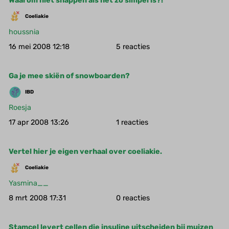
Waarom niet snappen als het zo simpel is?!
Coeliakie
houssnia
16 mei 2008 12:18
5
Ga je mee skiën of snowboarden?
IBD
Roesja
17 apr 2008 13:26
1
Vertel hier je eigen verhaal over coeliakie.
Coeliakie
Yasmina__
8 mrt 2008 17:31
0
Stamcel levert cellen die insuline uitscheiden bij muizen