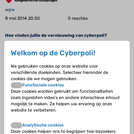
Aangeboren hartafwijkingen
wpw
8 mei 2014 20:30
0
Hoe vinden jullie de vernieuwing van cyberpoli?
Algemeen
Welkom op de Cyberpoli!
Dina10
6 mei 2014 17:42
0
We gebruiken cookies op onze website voor
verschillende doeleinden. Selecteer hieronder de
cookies die we mogen gebruiken.
Vaste tijd om te chatten!
Functionele cookies
Algemeen
Deze cookies worden gebruikt om functionaliteiten
zoals ingesloten video's en andere interactieve inhoud
Roesjadmin
mogelijk te maken. Ze helpen uw ervaring op onze
6 mei 2014 17:39
11
website te verbeteren.
Wie heeft wat.
Analytische cookies
Deze cookies helpen ons te begrijpen hoe bezoekers
Aangeboren hartafwijkingen