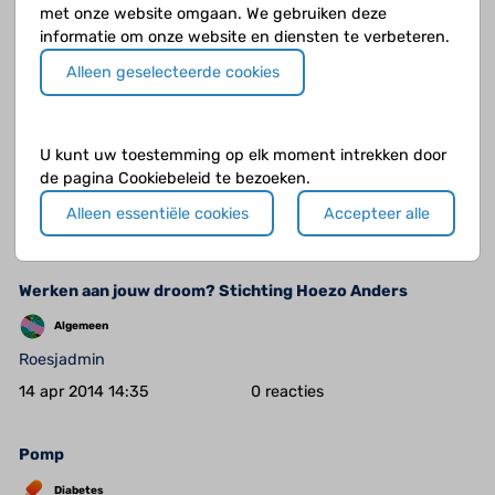
met onze website omgaan. We gebruiken deze
Jarahart
informatie om onze website en diensten te verbeteren.
6 mei 2014 17:37
6
Alleen geselecteerde cookies
klieren en lauwe grapjes
U kunt uw toestemming op elk moment intrekken door
Coeliakie
de pagina Cookiebeleid te bezoeken.
lilly
Alleen essentiële cookies
Accepteer alle
21 apr 2014 21:13
5
Werken aan jouw droom? Stichting Hoezo Anders
Algemeen
Roesjadmin
14 apr 2014 14:35
0
Pomp
Diabetes