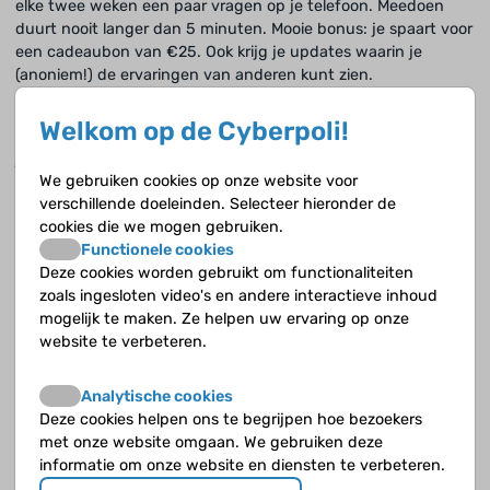
elke twee weken een paar vragen op je telefoon. Meedoen
duurt nooit langer dan 5 minuten. Mooie bonus: je spaart voor
een cadeaubon van €25. Ook krijg je updates waarin je
(anoniem!) de ervaringen van anderen kunt zien.
Meer weten? Jong & Sterk is van het Nivel, een organisatie
Welkom op de Cyberpoli!
die onderzoek doet naar de Nederlandse zorg. Mail hen op
jongensterk@nivel.nl
als je vragen hebt!
We gebruiken cookies op onze website voor
verschillende doeleinden. Selecteer hieronder de
cookies die we mogen gebruiken.
Functionele cookies
Deze cookies worden gebruikt om functionaliteiten
zoals ingesloten video's en andere interactieve inhoud
mogelijk te maken. Ze helpen uw ervaring op onze
website te verbeteren.
Analytische cookies
Deze cookies helpen ons te begrijpen hoe bezoekers
met onze website omgaan. We gebruiken deze
informatie om onze website en diensten te verbeteren.