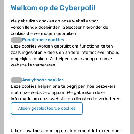
Welkom op de Cyberpoli!
Als je nieren meer dan zes maanden minder goed
werken, heb je chronische nierinsufficiëntie. Als
het nog slechter wordt, ondanks dieet en
We gebruiken cookies op onze website voor
medicijnen, en je nieren helemaal niet meer
verschillende doeleinden. Selecteer hieronder de
werken, heb je terminale nierinsufficiëntie.
cookies die we mogen gebruiken.
Functionele cookies
Deze cookies worden gebruikt om functionaliteiten
Geboortedefecten van de nieren en
zoals ingesloten video's en andere interactieve inhoud
aangeboren afwijkingen aan urinewegen
mogelijk te maken. Ze helpen uw ervaring op onze
website te verbeteren.
Afwijkingen aan nieren en urinewegen die voor je
geboorte ontstaan, noemen we CAKUT
Analytische cookies
(congenital anomalies of the kidney and urinary
Deze cookies helpen ons te begrijpen hoe bezoekers
tract). Ongeveer 40% van de kinderen met
met onze website omgaan. We gebruiken deze
nierinsufficiëntie heeft zo’n aangeboren
informatie om onze website en diensten te verbeteren.
(congenitale) afwijking van de urinewegen.
Alleen geselecteerde cookies
U kunt uw toestemming op elk moment intrekken door