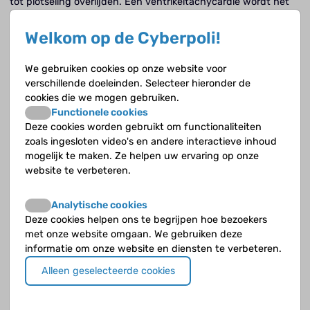
tot plotseling overlijden. Een ventrikeltachycardie wordt het
vaakst gezien bij kinderen met een aangeboren hartafwijking
of als eerste teken van bijvoorbeeld cardiomyopathie of
Welkom op de Cyberpoli!
myocarditis en bij erfelijke ritmestoornissen.
We gebruiken cookies op onze website voor
Zoekresultaten voor "Ventrikeltachycardie"
verschillende doeleinden. Selecteer hieronder de
op de Cyberpoli
cookies die we mogen gebruiken.
Functionele cookies
Aangeboren hartafwijkingen
Deze cookies worden gebruikt om functionaliteiten
zoals ingesloten video's en andere interactieve inhoud
mogelijk te maken. Ze helpen uw ervaring op onze
website te verbeteren.
Behandelingsmogelijkheden
Analytische cookies
Als eenmaal een hartafwijking is vastgesteld is in
Deze cookies helpen ons te begrijpen hoe bezoekers
verreweg de meeste gevallen behandeling
met onze website omgaan. We gebruiken deze
noodzakelijk. Om vast te stellen of behandeling
informatie om onze website en diensten te verbeteren.
nodig is en op welke termijn zal veelvuldig bezoek
Alleen geselecteerde cookies
aan het ziekenhuis of zelfs verblijf nodig zijn.