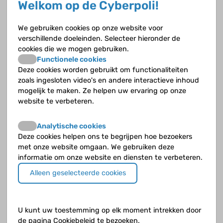
Welkom op de Cyberpoli!
Omschrijf kort waar jouw vraag over gaat.
We gebruiken cookies op onze website voor
verschillende doeleinden. Selecteer hieronder de
Jouw vraag
cookies die we mogen gebruiken.
Geef zoveel mogelijk details zodat de deskundige een goed beeld krijgt.
Functionele cookies
Deze cookies worden gebruikt om functionaliteiten
zoals ingesloten video's en andere interactieve inhoud
mogelijk te maken. Ze helpen uw ervaring op onze
website te verbeteren.
Analytische cookies
Deze cookies helpen ons te begrijpen hoe bezoekers
met onze website omgaan. We gebruiken deze
informatie om onze website en diensten te verbeteren.
Klik op de knop
verder naar voorbeeld
als je klaar bent.
Alleen geselecteerde cookies
U kunt uw toestemming op elk moment intrekken door
de pagina Cookiebeleid te bezoeken.