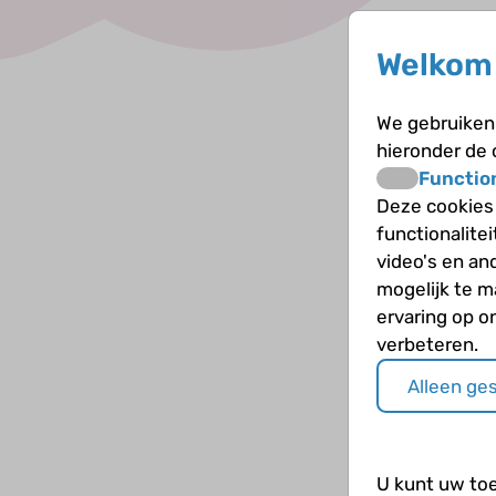
Welkom 
We gebruiken 
hieronder de
Functio
Deze cookies
functionalite
video's en an
mogelijk te 
ervaring op o
verbeteren.
Alleen ge
U kunt uw to