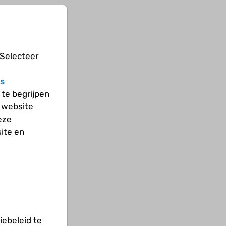
 Selecteer
s
te begrijpen
 website
eze
ite en
ebeleid te