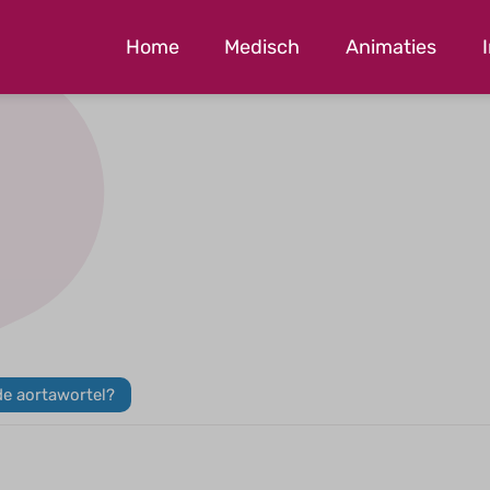
Home
Medisch
Animaties
de aortawortel?