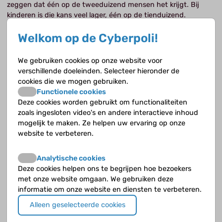
zeggen dat één op de tweeduizend mensen het krijgt. Bij
kinderen is die kans veel lager, één op de tienduizend.
Welkom op de Cyberpoli!
We gebruiken cookies op onze website voor
verschillende doeleinden. Selecteer hieronder de
cookies die we mogen gebruiken.
De anticonceptiepil en trombose
Functionele cookies
Deze cookies worden gebruikt om functionaliteiten
De anticonceptiepil is een zeer betrouwbaar middel om
zoals ingesloten video's en andere interactieve inhoud
zwangerschap te voorkomen. In de pil zitten vrouwelijke
mogelijk te maken. Ze helpen uw ervaring op onze
hormonen die ervoor zorgen dat er geen eisprong plaatsvindt.
website te verbeteren.
Analytische cookies
Deze cookies helpen ons te begrijpen hoe bezoekers
met onze website omgaan. We gebruiken deze
informatie om onze website en diensten te verbeteren.
Klachten
Alleen geselecteerde cookies
De klachten die je krijgt bij trombose zijn afhankelijk van de