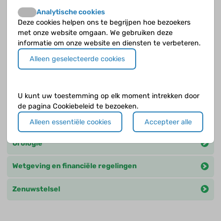
Maag-darmkanaal en voeding
Analytische cookies
Deze cookies helpen ons te begrijpen hoe bezoekers
Ogen
met onze website omgaan. We gebruiken deze
informatie om onze website en diensten te verbeteren.
Onderwijs en financiële regelingen
Alleen geselecteerde cookies
Ontwikkeling en gedrag
U kunt uw toestemming op elk moment intrekken door
Opvoeding en ontwikkeling
de pagina Cookiebeleid te bezoeken.
Tanden
Alleen essentiële cookies
Accepteer alle
Urologie
Wetgeving en financiële regelingen
Zenuwstelsel