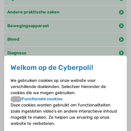
Andere praktische zaken
Bewegingsapparaat
Bloed
Diagnose
Welkom op de Cyberpoli!
Hart
Huidaandoeningen
We gebruiken cookies op onze website voor
verschillende doeleinden. Selecteer hieronder de
cookies die we mogen gebruiken.
Keel neus oren
Functionele cookies
Deze cookies worden gebruikt om functionaliteiten
Klieren en hormonen
zoals ingesloten video's en andere interactieve inhoud
mogelijk te maken. Ze helpen uw ervaring op onze
Longen en luchtwegen
website te verbeteren.