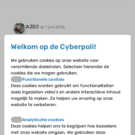
AJDJ
op 7 juni 2016
Hoi
Welkom op de Cyberpoli!
Ik heb ook af en toe minder eet lust
We gebruiken cookies op onze website voor
verschillende doeleinden. Selecteer hieronder de
Groetjes Alex
cookies die we mogen gebruiken.
Functionele cookies
Deze cookies worden gebruikt om functionaliteiten
zoals ingesloten video's en andere interactieve inhoud
mogelijk te maken. Ze helpen uw ervaring op onze
website te verbeteren.
aime500
op 2 augustus 2017
Analytische cookies
Hey ik heb colitus ulcerosa en ik heb ook heel
Deze cookies helpen ons te begrijpen hoe bezoekers
weining eetlust
met onze website omgaan. We gebruiken deze