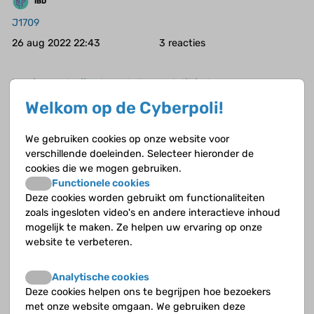
IBD
J1709
26 aug 2022 22:43
3
Kan iemand mij aub vertellen wat dit is ?
Welkom op de Cyberpoli!
Algemeen
Fajah2020
We gebruiken cookies op onze website voor
25 feb 2022 22:35
0
verschillende doeleinden. Selecteer hieronder de
cookies die we mogen gebruiken.
Functionele cookies
49,XXXXY
Deze cookies worden gebruikt om functionaliteiten
Klinefelter
zoals ingesloten video's en andere interactieve inhoud
mogelijk te maken. Ze helpen uw ervaring op onze
Paulien
website te verbeteren.
9 dec 2021 14:47
0
Analytische cookies
Zweettest
Deze cookies helpen ons te begrijpen hoe bezoekers
met onze website omgaan. We gebruiken deze
Cystic Fibrosis