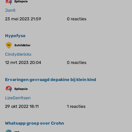
Epilepsie
Jorrit
23 mei 2023 21:59
0
Hypofyse
Schildklier
Cindydierickx
12 mrt 2023 20:04
0
Ervaringen gevraagd depakine bij klein kind
Epilepsie
LizeGerritsen
29 okt 2022 18:11
1
Whatsapp groep over Crohn