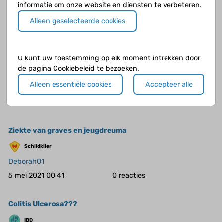
informatie om onze website en diensten te verbeteren.
AnoukR
Alleen geselecteerde cookies
8 jul 2021 22:00
0
(Rasmussen encefalitis) epilepsie
U kunt uw toestemming op elk moment intrekken door
de pagina Cookiebeleid te bezoeken.
Algemeen
Alleen essentiële cookies
Accepteer alle
Puppylover3
24 mei 2021 12:28
0
Ziekte van graves en jeugdreuma
Schildklier
Deborah01
5 mei 2021 00:41
0
Colitis Ulcerosa???
IBD