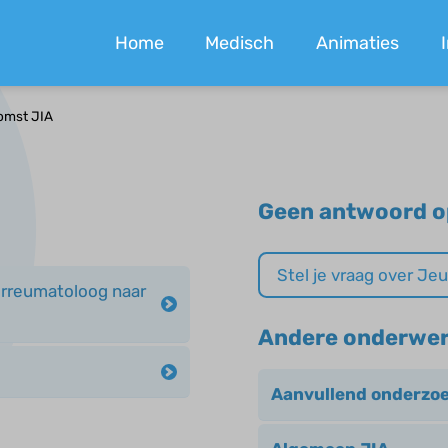
Home
Medisch
Animaties
omst JIA
Geen antwoord o
Stel je vraag over J
derreumatoloog naar
Andere onderwe
Aanvullend onderzoe