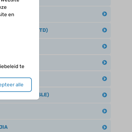
eze
ngiitis (MPA)
ite en
ssue disease (MCTD)
en JIA
ebeleid te
pteer alle
rythomatosus (SLE)
JIA