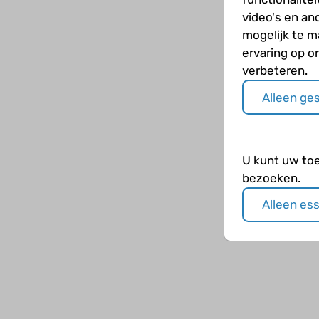
video's en an
mogelijk te 
ervaring op o
verbeteren.
Alleen ge
U kunt uw to
bezoeken.
Alleen es