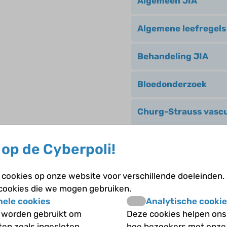
Algemeen JIA
Algemene leefregels
Behandeling JIA
Bloedonderzoek
Churg-Strauss vascu
De ziekte van Kawas
op de Cyberpoli!
Granulomatose met p
cookies op onze website voor verschillende doeleinden.
 cookies die we mogen gebruiken.
Henoch-Schönlein va
nele cookies
Analytische cookie
 worden gebruikt om
Deze cookies helpen ons 
Juveniele dermatomy
iten zoals ingesloten
hoe bezoekers met onze