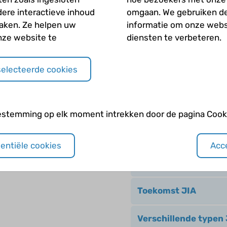
dere interactieve inhoud
omgaan. We gebruiken d
Microscopische polya
maken. Ze helpen uw
informatie om onze webs
nze website te
diensten te verbeteren.
Mixed connective ti
selecteerde cookies
Overige behandeling
Polyarteritis nodosa
estemming op elk moment intrekken door de pagina Cooki
Sclerodermie
sentiële cookies
Acce
Systemische lupus e
Toekomst JIA
Verschillende typen 