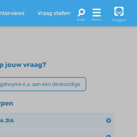
Interviews
Vraag stellen
inloggen
p jouw vraag?
eugdreuma e.a. aan een deskundige
rpen
k JIA