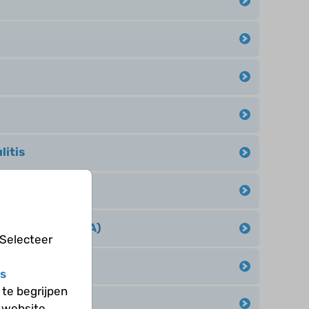
litis
aki
olyangiitis (GPA)
 Selecteer
sculitis
s
te begrijpen
ositis (JDM)
 website