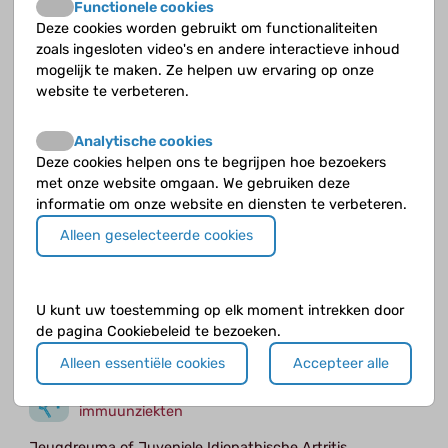
Functionele cookies
Deze cookies worden gebruikt om functionaliteiten
Dermatomyositis is een auto-immuunziekte
zoals ingesloten video's en andere interactieve inhoud
waarbij de huid en de spieren chronisch
mogelijk te maken. Ze helpen uw ervaring op onze
ontstoken zijn. Heel soms doen ook andere
website te verbeteren.
organen mee, zoals de longen of het maag-
darmkanaal.
Analytische cookies
Deze cookies helpen ons te begrijpen hoe bezoekers
met onze website omgaan. We gebruiken deze
informatie om onze website en diensten te verbeteren.
Alleen geselecteerde cookies
Zoekresultaten voor "Juveniele
dermatomyositis (JDM)" op de Cyberpoli
U kunt uw toestemming op elk moment intrekken door
Jeugdreuma e.a.
de pagina Cookiebeleid te bezoeken.
Alleen essentiële cookies
Accepteer alle
Jeugdreuma en andere auto-
immuunziekten
Jeugdreuma of Juveniele Idiopathische Artritis