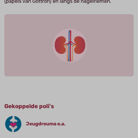
(papels van Gottron) en langs de nagelriemen.
Gekoppelde poli's
Jeugdreuma e.a.