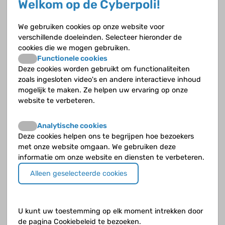
Welkom op de Cyberpoli!
Geboortedefecten van de nieren en aangeboren
We gebruiken cookies op onze website voor
afwijkingen aan de urinewegen
verschillende doeleinden. Selecteer hieronder de
cookies die we mogen gebruiken.
Glomerulonefritis
Functionele cookies
Deze cookies worden gebruikt om functionaliteiten
Je nieren werken niet goed
zoals ingesloten video's en andere interactieve inhoud
mogelijk te maken. Ze helpen uw ervaring op onze
website te verbeteren.
Nefrotisch syndroom
Nierfunctievervanging
Analytische cookies
Deze cookies helpen ons te begrijpen hoe bezoekers
met onze website omgaan. We gebruiken deze
Niertransplantatie
informatie om onze website en diensten te verbeteren.
Opbouw en werking
Alleen geselecteerde cookies
Systeemziekten
U kunt uw toestemming op elk moment intrekken door
de pagina Cookiebeleid te bezoeken.