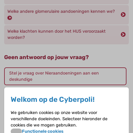
Welke andere glomerulaire aandoeningen kennen we?
Welke klachten kunnen door het HUS veroorzaakt
worden?
Geen antwoord op jouw vraag?
Stel je vraag over Nieraandoeningen aan een
deskundige
Andere onderwerpen
Welkom op de Cyberpoli!
Acute tubulusnecrose
We gebruiken cookies op onze website voor
verschillende doeleinden. Selecteer hieronder de
Algemeen
cookies die we mogen gebruiken.
Functionele cookies