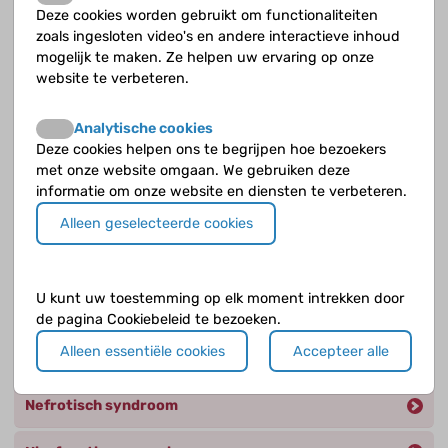
Andere oorzaken van nierbeschadiging
Deze cookies worden gebruikt om functionaliteiten
zoals ingesloten video's en andere interactieve inhoud
mogelijk te maken. Ze helpen uw ervaring op onze
Beeldvorming van de nier en andere diagnostiek
website te verbeteren.
Behandeling
Analytische cookies
Deze cookies helpen ons te begrijpen hoe bezoekers
Chronische nierinsufficiëntie
met onze website omgaan. We gebruiken deze
informatie om onze website en diensten te verbeteren.
Erfelijke nieraandoeningen
Alleen geselecteerde cookies
Geboortedefecten van de nieren en aangeboren
afwijkingen aan de urinewegen
U kunt uw toestemming op elk moment intrekken door
Glomerulonefritis
de pagina Cookiebeleid te bezoeken.
Alleen essentiële cookies
Accepteer alle
Je nieren werken niet goed
Nefrotisch syndroom