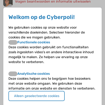
Vragen beantwoorden en informatie uitwisselen
Andrea Stiene is (mede)oprichter van de patiëntenvereniging Stichting
Zeldzame Bloedziekten (SZB). Mariska vertelt wat over de onderwerpen die
Welkom op de Cyberpoli!
binnen de besloten Facebook-groep hereditaire sferocytose (HS) worden
besproken.
We gebruiken cookies op onze website voor
verschillende doeleinden. Selecteer hieronder de
Veel vraag naar genetisch onderzoek naar erfelijke
cookies die we mogen gebruiken.
hemolyse
Functionele cookies
Richard van Wijk is hoofd rode bloedceldiagnostiek en onderzoek in het UMC
Deze cookies worden gebruikt om functionaliteiten
Utrecht. Hij combineert diagnostiek en onderzoek bij o.a. zeldzame erfelijke
zoals ingesloten video's en andere interactieve inhoud
vormen van hemolytische anemie, waaronder hereditaire sferocytose.
mogelijk te maken. Ze helpen uw ervaring op onze
website te verbeteren.
Opvolging moet beter geregeld worden voor
jongvolwassenen
Analytische cookies
Sandra is de moeder van Bonny (18). Bonny heeft hereditaire sferocytose.
Deze cookies helpen ons te begrijpen hoe bezoekers
met onze website omgaan. We gebruiken deze
Ik kon nooit onbezorgd spelen
informatie om onze website en diensten te verbeteren.
Alleen geselecteerde cookies
Bonny (18) heeft hereditaire sferocytose. Op haar dertiende is haar milt
verwijderd. Bonny gaat nu pedagogische wetenschappen studeren. Haar