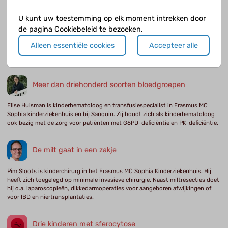
moeder Sandra zat ook bij het gesprek.
U kunt uw toestemming op elk moment intrekken door
Er zijn veel tests om de oorzaak van bloedarmoede
de pagina Cookiebeleid te bezoeken.
op te sporen
Alleen essentiële cookies
Accepteer alle
Rob van Zwieten was hoofd laboratorium voor rode bloedceldiagnostiek bij
Sanquin. Hij is sinds kort met pensioen.
Meer dan driehonderd soorten bloedgroepen
Elise Huisman is kinderhematoloog en transfusiespecialist in Erasmus MC
Sophia kinderziekenhuis en bij Sanquin. Zij houdt zich als kinderhematoloog
ook bezig met de zorg voor patiënten met G6PD-deficiëntie en PK-deficiëntie.
De milt gaat in een zakje
Pim Sloots is kinderchirurg in het Erasmus MC Sophia Kinderziekenhuis. Hij
heeft zich toegelegd op minimale invasieve chirurgie. Naast miltresecties doet
hij o.a. laparoscopieën, dikkedarmoperaties voor aangeboren afwijkingen of
voor IBD en niertransplantaties.
Drie kinderen met sferocytose