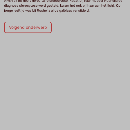
Alyshia (18) heeft hereditaire sferocytose. Nadat bij haar moeder Rosheila de
diagnose sferocytose werd gesteld, kwam het ook bij haar aan het licht. Op
jonge leeftijd was bij Rosheila al de galblaas verwijderd.
Volgend onderwerp