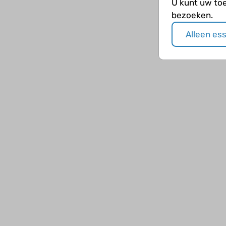
U kunt uw to
bezoeken.
Alleen es