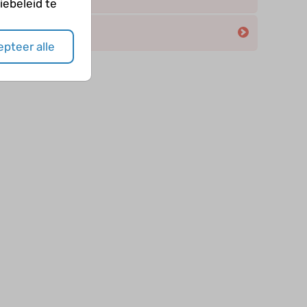
ebeleid te
pteer alle