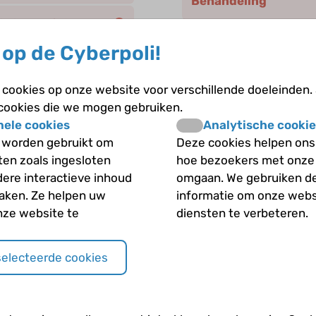
Behandeling
thalassemie?
De rol en opbouw va
op de Cyberpoli!
Diagnose
cookies op onze website voor verschillende doeleinden.
 cookies die we mogen gebruiken.
Erfelijkheid
nele cookies
Analytische cookie
 worden gebruikt om
Deze cookies helpen ons 
Genezing
iten zoals ingesloten
hoe bezoekers met onze
dere interactieve inhoud
omgaan. We gebruiken d
Klachten
maken. Ze helpen uw
informatie om onze webs
nze website te
diensten te verbeteren.
Preventie van infect
selecteerde cookies
Toekomst
Verloop