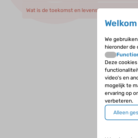
Wat is de toekomst en levensverwachting bij 
Welkom 
We gebruiken 
hieronder de
Functio
Deze cookies
functionalite
video's en an
mogelijk te 
ervaring op o
verbeteren.
Alleen ge