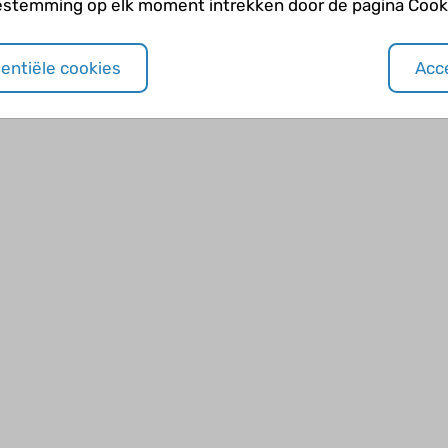
estemming op elk moment intrekken door de pagina Cooki
Vóórkomen
sentiële cookies
Acce