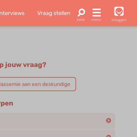
Interviews
Vraag stellen
inloggen
p jouw vraag?
halassemie aan een deskundige
rpen