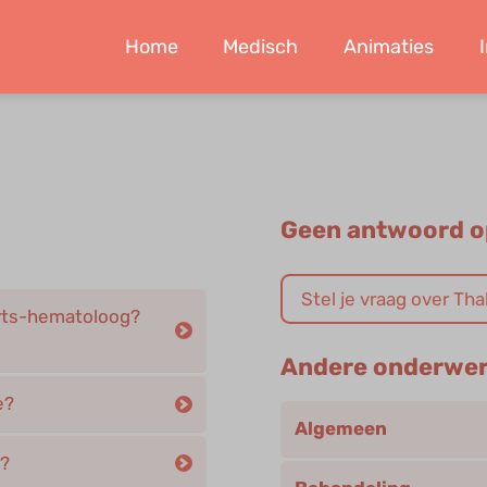
Home
Medisch
Animaties
Geen antwoord o
Stel je vraag over T
rarts-hematoloog?
Andere onderwe
e?
Algemeen
t?