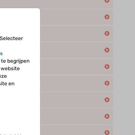
n hemoglobine
 Selecteer
s
te begrijpen
 website
eze
ite en
ies