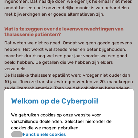
ingenomen. Dat naaldje doen we eigenlijk helemaal niet meer,
omdat het een hele onvriendelijke manier is van behandelen
met bijwerkingen en er goede alternatieven zijn.
Wat is te zeggen over de levensverwachtingen van
thalassemie patiënten?
Dat weten we niet zo goed. Omdat we geen goede gegevens
hebben. Het wordt wel steeds meer en beter bijgehouden,
maar het duurt nog wel een paar jaar voordat we een goed
beeld hebben. De getallen die we hebben zijn elders
verzameld.
De klassieke thalassemiepatiënt werd vroeger niet ouder dan
10 jaar. Toen ze transfusies kregen werden ze 20, maar kregen
ze de ijzerproblematiek. Toen we dat ook gingen behandelen
werden ze aanzienlijk ouder. Mijn oudste thalassemie patiënt
Welkom op de Cyberpoli!
is 40+ en die doet het prima.
Een klassieke thalassemie patiënt gaat eerder dood dan een
klassieke sikkelcelpatiënt, daar zit zo 10-20 jaar verschil in.
We gebruiken cookies op onze website voor
verschillende doeleinden. Selecteer hieronder de
cookies die we mogen gebruiken.
Is thalassemie ook met de hielprik op te sporen?
Functionele cookies
Homozygoten wel, heterozygoten worden regelmatig gemist