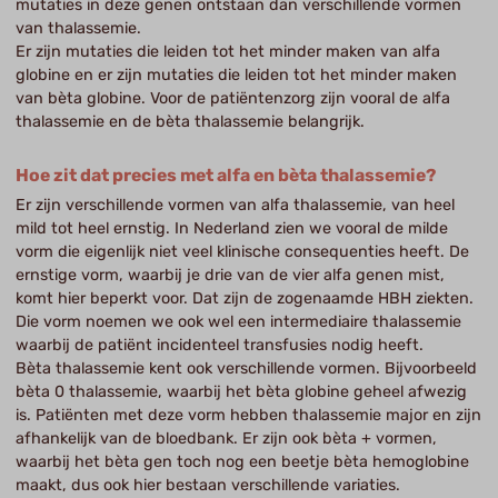
mutaties in deze genen ontstaan dan verschillende vormen
van thalassemie.
Er zijn mutaties die leiden tot het minder maken van alfa
globine en er zijn mutaties die leiden tot het minder maken
van bèta globine. Voor de patiëntenzorg zijn vooral de alfa
thalassemie en de bèta thalassemie belangrijk.
Hoe zit dat precies met alfa en bèta thalassemie?
Er zijn verschillende vormen van alfa thalassemie, van heel
mild tot heel ernstig. In Nederland zien we vooral de milde
vorm die eigenlijk niet veel klinische consequenties heeft. De
ernstige vorm, waarbij je drie van de vier alfa genen mist,
komt hier beperkt voor. Dat zijn de zogenaamde HBH ziekten.
Die vorm noemen we ook wel een intermediaire thalassemie
waarbij de patiënt incidenteel transfusies nodig heeft.
Bèta thalassemie kent ook verschillende vormen. Bijvoorbeeld
bèta 0 thalassemie, waarbij het bèta globine geheel afwezig
is. Patiënten met deze vorm hebben thalassemie major en zijn
afhankelijk van de bloedbank. Er zijn ook bèta + vormen,
waarbij het bèta gen toch nog een beetje bèta hemoglobine
maakt, dus ook hier bestaan verschillende variaties.