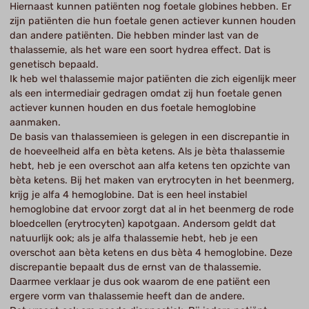
Hiernaast kunnen patiënten nog foetale globines hebben. Er
zijn patiënten die hun foetale genen actiever kunnen houden
dan andere patiënten. Die hebben minder last van de
thalassemie, als het ware een soort hydrea effect. Dat is
genetisch bepaald.
Ik heb wel thalassemie major patiënten die zich eigenlijk meer
als een intermediair gedragen omdat zij hun foetale genen
actiever kunnen houden en dus foetale hemoglobine
aanmaken.
De basis van thalassemieen is gelegen in een discrepantie in
de hoeveelheid alfa en bèta ketens. Als je bèta thalassemie
hebt, heb je een overschot aan alfa ketens ten opzichte van
bèta ketens. Bij het maken van erytrocyten in het beenmerg,
krijg je alfa 4 hemoglobine. Dat is een heel instabiel
hemoglobine dat ervoor zorgt dat al in het beenmerg de rode
bloedcellen (erytrocyten) kapotgaan. Andersom geldt dat
natuurlijk ook; als je alfa thalassemie hebt, heb je een
overschot aan bèta ketens en dus bèta 4 hemoglobine. Deze
discrepantie bepaalt dus de ernst van de thalassemie.
Daarmee verklaar je dus ook waarom de ene patiënt een
ergere vorm van thalassemie heeft dan de andere.