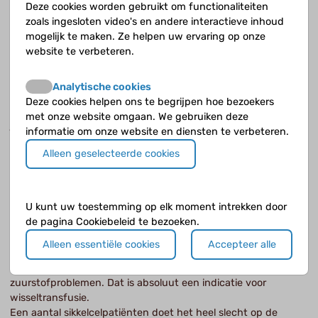
Deze cookies worden gebruikt om functionaliteiten
en sikkelcelziekte wordt ook gerapporteerd, zowel
zoals ingesloten video's en andere interactieve inhoud
dragerschap als homozygoot.
mogelijk te maken. Ze helpen uw ervaring op onze
website te verbeteren.
Pas je wisseltransfusies ook bij thalassemie toe?
Letterlijk en figuurlijk betekent wisseltransfusie het weghalen
Analytische cookies
van de eigen bloedcellen en vervangen door rode bloedcellen
Deze cookies helpen ons te begrijpen hoe bezoekers
van de bloedbank. We hebben daar richtlijnen voor wanneer
met onze website omgaan. We gebruiken deze
je dat doet. Wisseltransfusies worden niet gegeven bij
informatie om onze website en diensten te verbeteren.
patiënten met thalassemie.
Alleen geselecteerde cookies
En hoe zit het dan bij sikkelcelanemie?
We geven wisseltransfusies bij sikkelcelpatiënten om
U kunt uw toestemming op elk moment intrekken door
bijvoorbeeld cerebrale doorbloedingsstoornissen te
de pagina Cookiebeleid te bezoeken.
voorkomen, iets wat bij sikkelcelziekte nogal eens optreedt.
Andere indicaties zijn ernstige complicaties zoals het acute
Alleen essentiële cookies
Accepteer alle
chess syndroom. Die mensen worden acuut heel ziek met
heftige pijn op de borst, kortademigheid en koorts en
zuurstofproblemen. Dat is absoluut een indicatie voor
wisseltransfusie.
Een aantal sikkelcelpatiënten doet het heel slecht op de