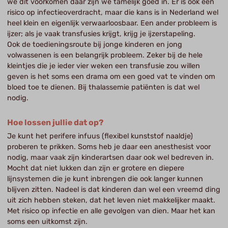
we dit voorkomen daar zijn we tamelijk goed in. Er is ook een
risico op infectieoverdracht, maar die kans is in Nederland wel
heel klein en eigenlijk verwaarloosbaar. Een ander probleem is
ijzer; als je vaak transfusies krijgt, krijg je ijzerstapeling.
Ook de toedieningsroute bij jonge kinderen en jong
volwassenen is een belangrijk probleem. Zeker bij de hele
kleintjes die je ieder vier weken een transfusie zou willen
geven is het soms een drama om een goed vat te vinden om
bloed toe te dienen. Bij thalassemie patiënten is dat wel
nodig.
Hoe lossen jullie dat op?
Je kunt het perifere infuus (flexibel kunststof naaldje)
proberen te prikken. Soms heb je daar een anesthesist voor
nodig, maar vaak zijn kinderartsen daar ook wel bedreven in.
Mocht dat niet lukken dan zijn er grotere en diepere
lijnsystemen die je kunt inbrengen die ook langer kunnen
blijven zitten. Nadeel is dat kinderen dan wel een vreemd ding
uit zich hebben steken, dat het leven niet makkelijker maakt.
Met risico op infectie en alle gevolgen van dien. Maar het kan
soms een uitkomst zijn.